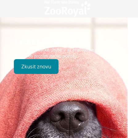
Technický problém
Došlo k technické chybě – již pracujeme na opravě.
Zkuste to prosím znovu později.
Zkusit znovu