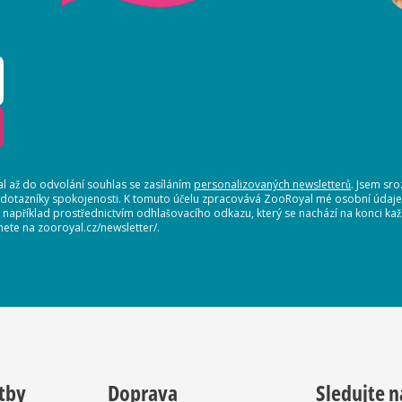
 až do odvolání souhlas se zasíláním
personalizovaných newsletterů
. Jsem sr
 dotazníky spokojenosti. K tomuto účelu zpracovává ZooRoyal mé osobní údaje. 
, například prostřednictvím odhlašovacího odkazu, který se nachází na konci 
nete na zooroyal.cz/newsletter/.
tby
Doprava
Sledujte n