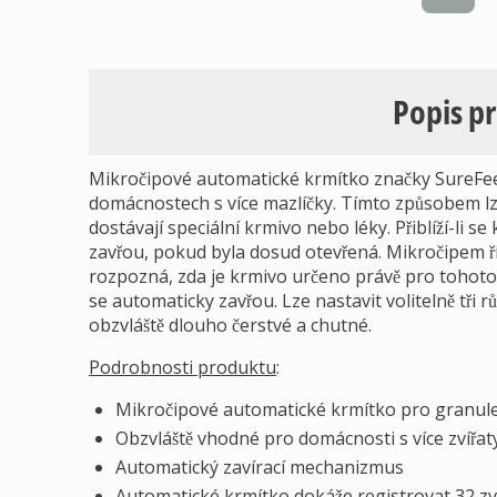
Popis p
Mikročipové automatické krmítko značky SureFeed
domácnostech s více mazlíčky. Tímto způsobem lz
dostávají speciální krmivo nebo léky. Přiblíží-li s
zavřou, pokud byla dosud otevřená. Mikročipem ř
rozpozná, zda je krmivo určeno právě pro tohoto m
se automaticky zavřou. Lze nastavit volitelně tři 
obzvláště dlouho čerstvé a chutné.
Podrobnosti produktu
:
Mikročipové automatické krmítko pro granule
Obzvláště vhodné pro domácnosti s více zvířat
Automatický zavírací mechanizmus
Automatické krmítko dokáže registrovat 32 zv