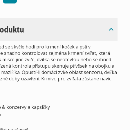
roduktu
 se skvěle hodí pro krmení koček a psů v
e snadno kontrolovat zejména krmení zvířat, která
e k misce jiné zvíře, dvířka se neotevřou nebo se ihned
ízená kontrola přístupu skenuje přívěsek na obojku a
azlíčka. Opustí-li domácí zvíře oblast senzoru, dvířka
různé doby uzavření. Krmivo pro zvířata zůstane navíc
 & konzervy a kapsičky
y
ířat současně