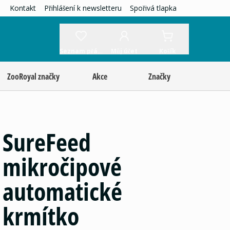
Kontakt
Přihlášení k newsletteru
Spořivá tlapka
Seznam přání
Můj účet
Košík
ZooRoyal značky
Akce
Značky
SureFeed
mikročipové
automatické
krmítko