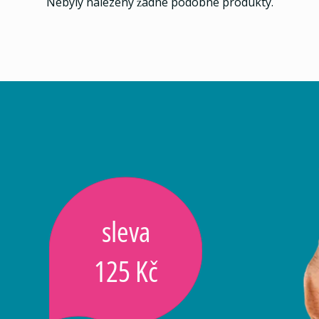
Nebyly nalezeny žádné podobné produkty.
sleva
125 Kč