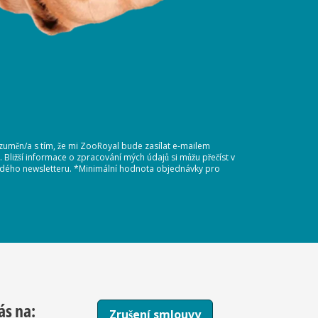
ozuměn/a s tím, že mi ZooRoyal bude zasílat e-mailem
Bližší informace o zpracování mých údajů si můžu přečíst v
každého newsletteru. *Minimální hodnota objednávky pro
ás na:
Zrušení smlouvy