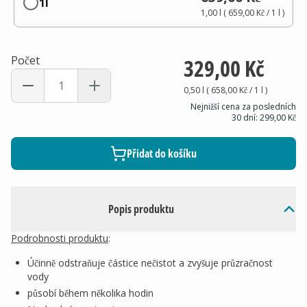
1l
1,00 l
(
659,00 Kč
/ 1
l
)
Počet
329,00 Kč
0,50 l
(
658,00 Kč
/ 1
l
)
Nejnižší cena za posledních
30 dní:
299,00 Kč
Přidat do košíku
Popis produktu
Podrobnosti produktu
:
Účinně odstraňuje částice nečistot a zvyšuje průzračnost
vody
působí během několika hodin