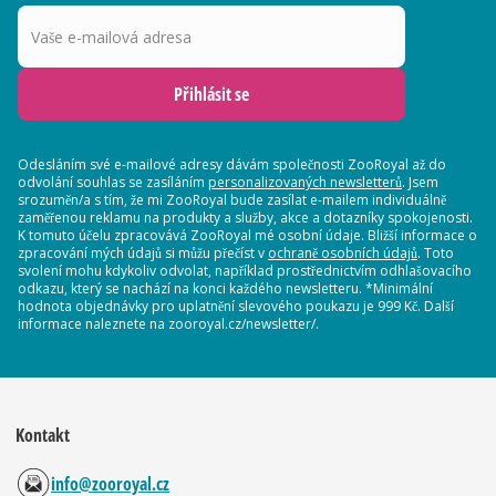
Vaše e-mailová adresa
Přihlásit se
Odesláním své e-mailové adresy dávám společnosti ZooRoyal až do
odvolání souhlas se zasíláním
personalizovaných newsletterů
. Jsem
srozuměn/a s tím, že mi ZooRoyal bude zasílat e-mailem individuálně
zaměřenou reklamu na produkty a služby, akce a dotazníky spokojenosti.
K tomuto účelu zpracovává ZooRoyal mé osobní údaje. Bližší informace o
zpracování mých údajů si můžu přečíst v
ochraně osobních údajů
. Toto
svolení mohu kdykoliv odvolat, například prostřednictvím odhlašovacího
odkazu, který se nachází na konci každého newsletteru. *Minimální
hodnota objednávky pro uplatnění slevového poukazu je 999 Kč. Další
informace naleznete na zooroyal.cz/newsletter/.
Kontakt
info@zooroyal.cz