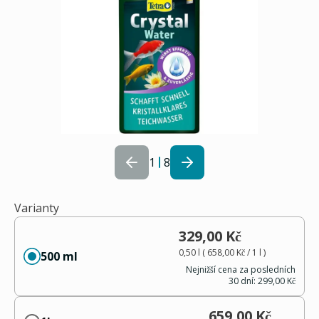
1
8
Varianty
329,00 Kč
0,50 l
(
658,00 Kč
/ 1
l
)
500 ml
Nejnižší cena za posledních
30 dní:
299,00 Kč
659,00 Kč