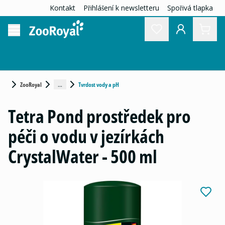
Kontakt
Přihlášení k newsletteru
Spořivá tlapka
...
ZooRoyal
Tvrdost vody a pH
Tetra Pond prostředek pro
péči o vodu v jezírkách
CrystalWater - 500 ml