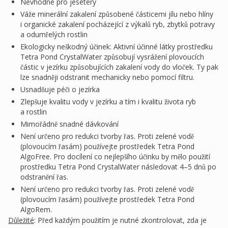
Nevhodné pro jesetery
Váže minerální zakalení způsobené částicemi jílu nebo hlíny
i organické zakalení pocházející z výkalů ryb, zbytků potravy
a odumřelých rostlin
Ekologicky neškodný účinek: Aktivní účinné látky prostředku
Tetra Pond CrystalWater způsobují vysrážení plovoucích
částic v jezírku způsobujících zakalení vody do vloček. Ty pak
lze snadněji odstranit mechanicky nebo pomocí filtru.
Usnadňuje péči o jezírka
Zlepšuje kvalitu vody v jezírku a tím i kvalitu života ryb
a rostlin
Mimořádně snadné dávkování
Není určeno pro redukci tvorby řas. Proti zelené vodě
(plovoucím řasám) používejte prostředek Tetra Pond
AlgoFree. Pro docílení co nejlepšího účinku by mělo použití
prostředku Tetra Pond CrystalWater následovat 4–5 dnů po
odstranění řas.
Není určeno pro redukci tvorby řas. Proti zelené vodě
(plovoucím řasám) používejte prostředek Tetra Pond
AlgoRem.
Důležité
: Před každým použitím je nutné zkontrolovat, zda je