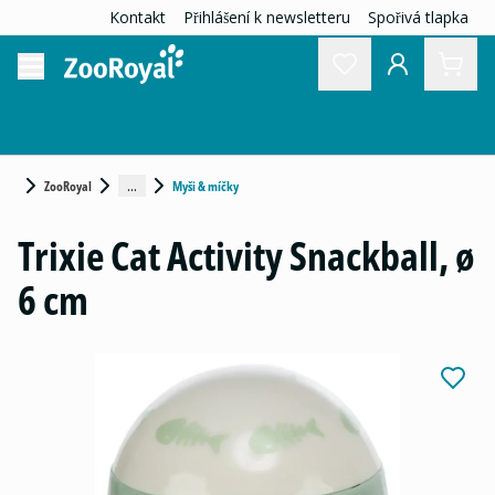
Kontakt
Přihlášení k newsletteru
Spořivá tlapka
...
ZooRoyal
Myši & míčky
Trixie Cat Activity Snackball, ø
6 cm