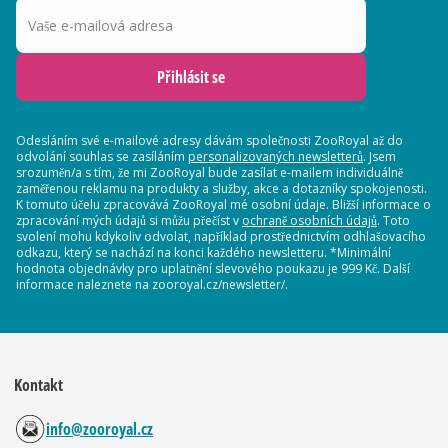
Vaše e-mailová adresa
Přihlásit se
Odesláním své e-mailové adresy dávám společnosti ZooRoyal až do
odvolání souhlas se zasíláním
personalizovaných newsletterů
. Jsem
srozuměn/a s tím, že mi ZooRoyal bude zasílat e-mailem individuálně
zaměřenou reklamu na produkty a služby, akce a dotazníky spokojenosti.
K tomuto účelu zpracovává ZooRoyal mé osobní údaje. Bližší informace o
zpracování mých údajů si můžu přečíst v
ochraně osobních údajů
. Toto
svolení mohu kdykoliv odvolat, například prostřednictvím odhlašovacího
odkazu, který se nachází na konci každého newsletteru. *Minimální
hodnota objednávky pro uplatnění slevového poukazu je 999 Kč. Další
informace naleznete na zooroyal.cz/newsletter/.
Kontakt
info@zooroyal.cz