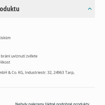
roduktu
ožiskům
brání uvíznutí zvířete
likost
bH & Co. KG, Industriestr. 32, 24963 Tarp,
Nebyly nalezeny žádné podobné produkty.