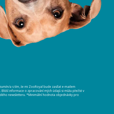
ozuměn/a s tím, že mi ZooRoyal bude zasílat e-mailem
Bližší informace o zpracování mých údajů si můžu přečíst v
každého newsletteru. *Minimální hodnota objednávky pro