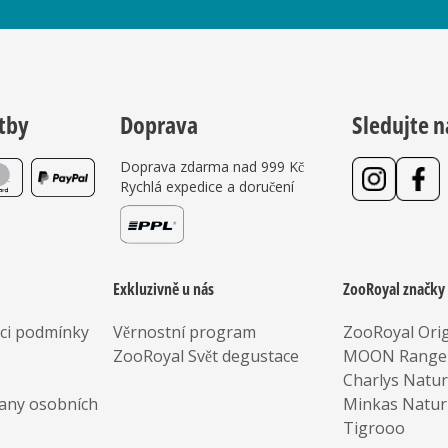
tby
Doprava
Sledujte n
Doprava zdarma nad 999 Kč
Rychlá expedice a doručení
Exkluzivně u nás
ZooRoyal značky
aci podmínky
Věrnostní program
ZooRoyal Orig
ZooRoyal Svět degustace
MOON Range
Charlys Natu
any osobních
Minkas Natur
Tigrooo