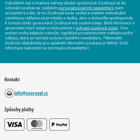
Odesláním své e-mailové adresy dávám společnosti ZooRoyal až do
odvolání souhlas se zasíláním
personalizovaných newsletterů
. Jsem
srozuměn/a s tím, že mi ZooRoyal bude zasílat e-mailem individuálně
zaměřenou reklamu na produkty a služby, akce a dotazníky spokojenosti.
K tomuto účelu zpracovává ZooRoyal mé osobní údaje. Bližší informace o
zpracování mých údajů si můžu přečíst v
ochraně osobních údajů
. Toto
svolení mohu kdykoliv odvolat, například prostřednictvím odhlašovacího
odkazu, který se nachází na konci každého newsletteru. *Minimální
hodnota objednávky pro uplatnění slevového poukazu je 999 Kč. Další
informace naleznete na zooroyal.cz/newsletter/.
Kontakt
info@zooroyal.cz
Způsoby platby