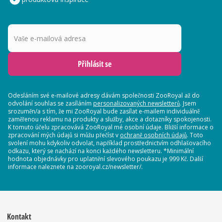
Vaše e-mailová adresa
Přihlásit se
Odesláním své e-mailové adresy dávám společnosti ZooRoyal až do
odvolání souhlas se zasíláním
personalizovaných newsletterů
. Jsem
srozuměn/a s tím, že mi ZooRoyal bude zasílat e-mailem individuálně
zaměřenou reklamu na produkty a služby, akce a dotazníky spokojenosti.
K tomuto účelu zpracovává ZooRoyal mé osobní údaje. Bližší informace o
zpracování mých údajů si můžu přečíst v
ochraně osobních údajů
. Toto
svolení mohu kdykoliv odvolat, například prostřednictvím odhlašovacího
odkazu, který se nachází na konci každého newsletteru. *Minimální
hodnota objednávky pro uplatnění slevového poukazu je 999 Kč. Další
informace naleznete na zooroyal.cz/newsletter/.
Kontakt