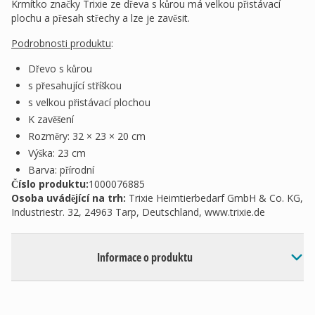
Krmítko značky Trixie ze dřeva s kůrou má velkou přistávací
plochu a přesah střechy a lze je zavěsit.
Podrobnosti produktu
:
Dřevo s kůrou
s přesahující stříškou
s velkou přistávací plochou
K zavěšení
Rozměry: 32 × 23 × 20 cm
Výška: 23 cm
Barva: přírodní
Číslo produktu:
1000076885
Osoba uvádějící na trh
:
Trixie Heimtierbedarf GmbH & Co. KG,
Industriestr. 32, 24963 Tarp, Deutschland, www.trixie.de
Informace o produktu