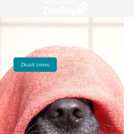
Technický problém
Došlo k technické chybě – již pracujeme na opravě.
Zkuste to prosím znovu později.
Zkusit znovu