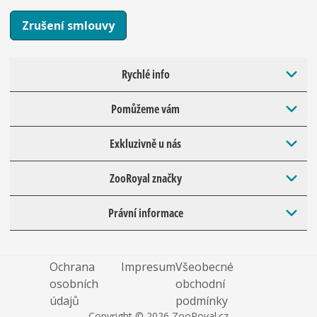
Zrušení smlouvy
Rychlé info
Pomůžeme vám
Exkluzivně u nás
ZooRoyal značky
Právní informace
Ochrana
Impresum
Všeobecné
osobních
obchodní
údajů
podmínky
Copyright © 2026 ZooRoyal.cz