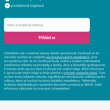
produktová inspirace
Vaše e-mailová adresa
Přihlásit se
Odesláním své e-mailové adresy dávám společnosti ZooRoyal až do
odvolání souhlas se zasíláním
personalizovaných newsletterů
. Jsem
srozuměn/a s tím, že mi ZooRoyal bude zasílat e-mailem individuálně
zaměřenou reklamu na produkty a služby, akce a dotazníky spokojenosti.
K tomuto účelu zpracovává ZooRoyal mé osobní údaje. Bližší informace
o zpracování mých údajů si můžu přečíst v
ochraně osobních údajů
. Toto
svolení mohu kdykoliv odvolat, například prostřednictvím odhlašovacího
odkazu, který se nachází na konci každého newsletteru. *Minimální
hodnota objednávky pro uplatnění slevového poukazu je 999 Kč. Další
informace naleznete na zooroyal.cz/newsletter/.