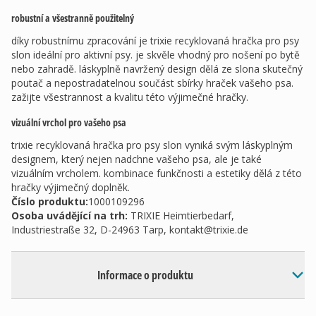
robustní a všestranně použitelný
díky robustnímu zpracování je trixie recyklovaná hračka pro psy
slon ideální pro aktivní psy. je skvěle vhodný pro nošení po bytě
nebo zahradě. láskyplně navržený design dělá ze slona skutečný
poutač a nepostradatelnou součást sbírky hraček vašeho psa.
zažijte všestrannost a kvalitu této výjimečné hračky.
vizuální vrchol pro vašeho psa
trixie recyklovaná hračka pro psy slon vyniká svým láskyplným
designem, který nejen nadchne vašeho psa, ale je také
vizuálním vrcholem. kombinace funkčnosti a estetiky dělá z této
hračky výjimečný doplněk.
Číslo produktu:
1000109296
Osoba uvádějící na trh
:
TRIXIE Heimtierbedarf,
Industriestraße 32, D-24963 Tarp,
kontakt@trixie.de
Informace o produktu