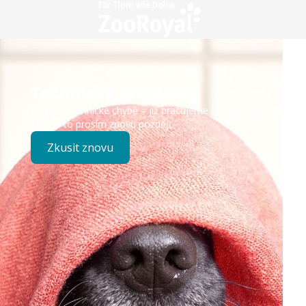
Technický problém
Došlo k technické chybě – již pracujeme na opravě.
Zkuste to prosím znovu později.
Zkusit znovu