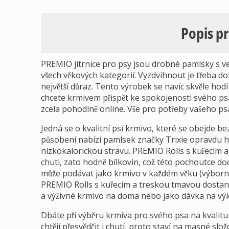
Popis p
PREMIO jitrnice pro psy jsou drobné pamlsky s 
všech věkových kategorií. Vyzdvihnout je třeba d
největší důraz. Tento výrobek se navíc skvěle hod
chcete krmivem přispět ke spokojenosti svého ps
zcela pohodlně online. Vše pro potřeby vašeho p
Jedná se o kvalitní psí krmivo, které se obejde b
působení nabízí pamlsek značky Trixie opravdu hod
nízkokalorickou stravu. PREMIO Rolls s kuřecím 
chuti, zato hodně bílkovin, což této pochoutce dod
může podávat jako krmivo v každém věku (výborná 
PREMIO Rolls s kuřecím a treskou tmavou dostan
a výživné krmivo na doma nebo jako dávka na výle
Dbáte při výběru krmiva pro svého psa na kvalit
chtějí přesvědčit i chutí, proto staví na masné s