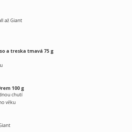
ll až Giant
so a treska tmavá 75 g
ou
ýrem 100 g
dnou chutí
ho věku
Giant