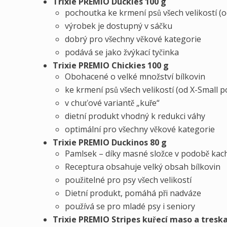
Trixie PREMIO Duckies 100 g
pochoutka ke krmení psů všech velikostí (o
výrobek je dostupný v sáčku
dobrý pro všechny věkové kategorie
podává se jako žvýkací tyčinka
Trixie PREMIO Chickies 100 g
Obohacené o velké množství bílkovin
ke krmení psů všech velikostí (od X-Small p
v chuťové variantě „kuře“
dietní produkt vhodný k redukci váhy
optimální pro všechny věkové kategorie
Trixie PREMIO Duckinos 80 g
Pamlsek – díky masné složce v podobě ka
Receptura obsahuje velký obsah bílkovin
použitelné pro psy všech velikostí
Dietní produkt, pomáhá při nadváze
používá se pro mladé psy i seniory
Trixie PREMIO Stripes kuřecí maso a tresk