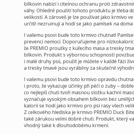
bílkovin nabízí i citelnou ochranu proti zdravot
váhy. Ohledně použití tohoto produktu je třeba d
velikostí. A zároveň je lze používat jako krmivo 
určitě nezruinují a hodí se jako pamlsek na doma
I vašemu psovi bude toto krmivo chutnat! Pamlse
prevenci nemocí. Doporučujeme pro nízkokalorick
že PREMIO proužky z kuřecího masa a tresky tma
bílkovin. Produkt s výbornou schopností povzbud
i malé druhy psů, použít je můžete v každé fázi ž
a tresky tmavé jsou vyráběny za skutečně výhod
I vašemu psovi bude toto krmivo opravdu chutnat
i proto, že vykazuje účinky při péči o zuby – dobře
co nejlepší chuti tvoří masnou složku kachní ma
vyznačuje vysokým obsahem bílkovin bez umělých
kalorií se hodí jako krmivo pro psí rasy všech vel
Z celkového hlediska je krmivo PREMIO Duck Bites
také zárukou velmi dobré chuti. Produkt, který 
vhodný také k dlouhodobému krmení.