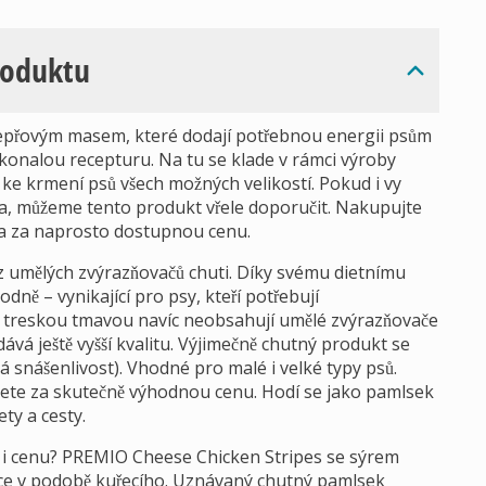
roduktu
vepřovým masem, které dodají potřebnou energii psům
okonalou recepturu. Na tu se klade v rámci výroby
í ke krmení psů všech možných velikostí. Pokud i vy
a, můžeme tento produkt vřele doporučit. Nakupujte
sa za naprosto dostupnou cenu.
ez umělých zvýrazňovačů chuti. Díky svému dietnímu
ně – vynikající pro psy, kteří potřebují
a treskou tmavou navíc neobsahují umělé zvýrazňovače
ává ještě vyšší kvalitu. Výjimečně chutný produkt se
snášenlivost). Vhodné pro malé i velké typy psů.
ete za skutečně výhodnou cenu. Hodí se jako pamlsek
ty a cesty.
u i cenu? PREMIO Cheese Chicken Stripes se sýrem
ložce v podobě kuřecího. Uznávaný chutný pamlsek