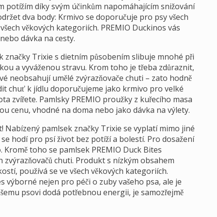
ním potížím díky svým účinkům napomáhajícím snižování
održet dva body: Krmivo se doporučuje pro psy všech
ve všech věkových kategoriích. PREMIO Duckinos vás
 nebo dávka na cesty.
k značky Trixie s dietním působením slibuje mnohé při
ou a vyváženou stravu. Krom toho je třeba zdůraznit,
vé neobsahují umělé zvýrazňovače chuti – zato hodně
it chuť k jídlu doporučujeme jako krmivo pro velké
ivota zvířete. Pamlsky PREMIO proužky z kuřecího masa
nou cenu, vhodné na doma nebo jako dávka na výlety.
! Nabízený pamlsek značky Trixie se vyplatí mimo jiné
 se hodí pro psí život bez potíží a bolestí. Pro dosažení
so. Kromě toho se pamlsek PREMIO Duck Bites
 zvýrazňovačů chuti. Produkt s nízkým obsahem
ikostí, používá se ve všech věkových kategoriích.
 výborné nejen pro péči o zuby vašeho psa, ale je
vašemu psovi dodá potřebnou energii, je samozřejmě