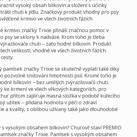
raznit vysoký obsah bílkovin a složení s účinky
 ztrátě chuti k jídlu. Značkový produkt vhodný pro psy
svědčené krmivo ve všech životních fázích.
é krmivo značky Trixie přináší značnou pomoc v
 psy se sklony k nadváze. Krom toho je třeba
výrazňovače chuti – zato hodně bílkovin. Produkt
ch velikostí, vhodné ve všech životních fázích.
cesty.
ý pamlsek značky Trixie se skutečně vyplatí také díky
 pozvolné snižování hmotnosti psů. Kromě toho je
odně bílkovin – bez umělých zvýrazňovačů chuti.
ný ke krmení ve všech věkových kategoriích, pro
chuť přitom zajišťuje masná složka v podobě kuřecího
í užitek – přidaná hodnota v péči o zdraví
e a kvality, s oblibou užívaný také jako dlouhodobé
ky s vysokým obsahem bílkovin? Chuťově staví PREMIO
pamlsek značky Trixie. Pamlsek s vysokým obsahem