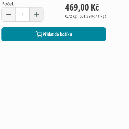
Počet
469,00 Kč
0,72 kg
(
651,39 Kč
/ 1
kg
)
Přidat do košíku