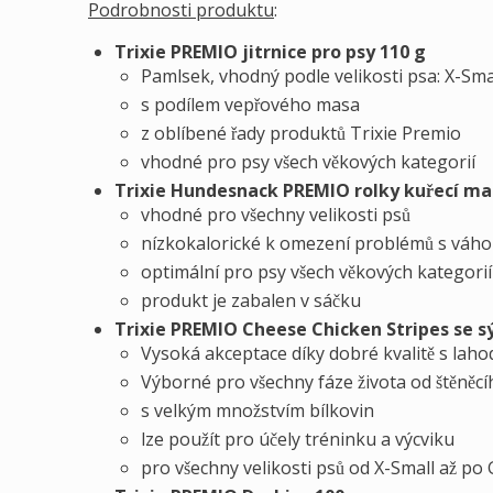
Podrobnosti produktu
:
Trixie PREMIO jitrnice pro psy 110 g
Pamlsek, vhodný podle velikosti psa: X-Sma
s podílem vepřového masa
z oblíbené řady produktů Trixie Premio
vhodné pro psy všech věkových kategorií
Trixie Hundesnack PREMIO rolky kuřecí ma
vhodné pro všechny velikosti psů
nízkokalorické k omezení problémů s váh
optimální pro psy všech věkových kategorií
produkt je zabalen v sáčku
Trixie PREMIO Cheese Chicken Stripes se s
Vysoká akceptace díky dobré kvalitě s laho
Výborné pro všechny fáze života od štěněcí
s velkým množstvím bílkovin
lze použít pro účely tréninku a výcviku
pro všechny velikosti psů od X-Small až po 