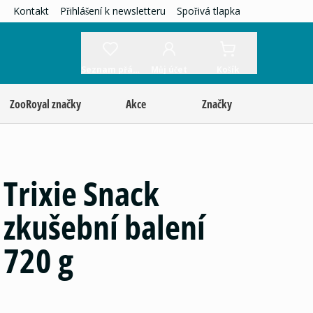
Kontakt
Přihlášení k newsletteru
Spořivá tlapka
Seznam přání
Můj účet
Košík
ZooRoyal značky
Akce
Značky
Trixie Snack
zkušební balení
720 g