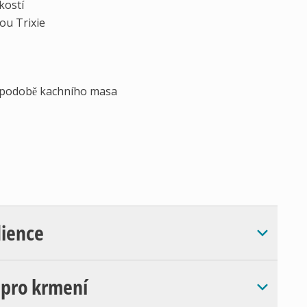
ikostí
ou Trixie
v podobě kachního masa
dience
 pro krmení