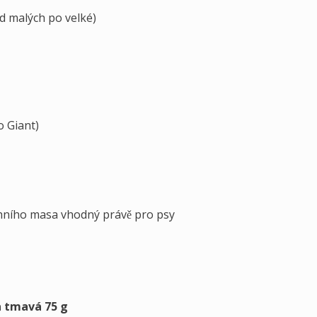
d malých po velké)
o Giant)
chního masa vhodný právě pro psy
a tmavá 75 g