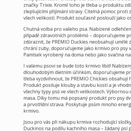
značky Trixie. Kromě toho je třeba u produktu zdů
zlepšujícími přijímání stravy. Citelná pomoc proti
všech velikostí. Produkt současně poslouží jako o
Chutná volba pro vašeho psa. Nabízené odlehčen
případě zdravotních problémů – doporučujeme pro
zdůraznit, že PREMIO Duckies neobsahují umělé z
chrání zuby, doporučujeme jako krmivo pro psy vše
Pamlsek vyrobený na doma nebo jako svačina na 
I vašemu psovi se bude toto krmivo líbit! Nabízen
dlouhodobým dietním účinkům, doporučujeme pro
třeba vyzdvihnout, že PREMIO Chickies obsahují h
Produkt posiluje klouby a stavbu kostí a je vhod
všechny typy psů ve všech velikostech. Výbornou 
masa. Díky tomu má popsaný produkt pro psy dvoj
a prvotřídní strava. Poskytuje psům mnoho energi
krmivo.
Jsou pro vás při nákupu krmiva rozhodující slož
Duckinos na podílu kachního masa – žádaný psí 