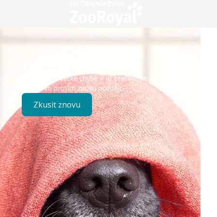
Technický problém
Došlo k technické chybě – již pracujeme na opravě.
Zkuste to prosím znovu později.
Zkusit znovu