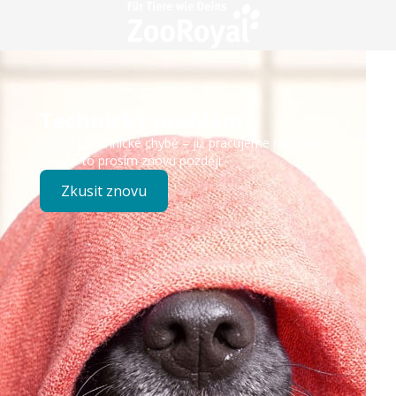
Technický problém
Došlo k technické chybě – již pracujeme na opravě.
Zkuste to prosím znovu později.
Zkusit znovu