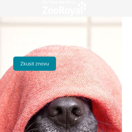
Technický problém
Došlo k technické chybě – již pracujeme na opravě.
Zkuste to prosím znovu později.
Zkusit znovu