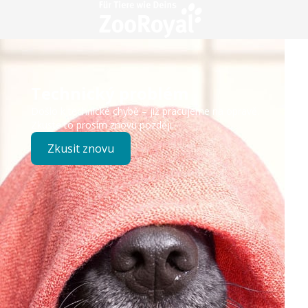
Technický problém
Došlo k technické chybě – již pracujeme na opravě.
Zkuste to prosím znovu později.
Zkusit znovu