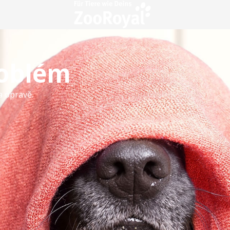
roblém
a opravě.