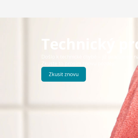
Technický p
Došlo k technické chybě – již pracujeme n
Zkuste to prosím znovu později.
Zkusit znovu