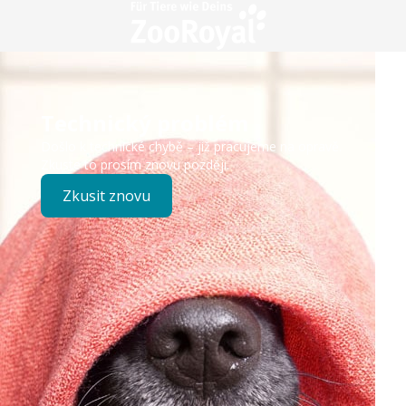
Technický problém
Došlo k technické chybě – již pracujeme na opravě.
Zkuste to prosím znovu později.
Zkusit znovu