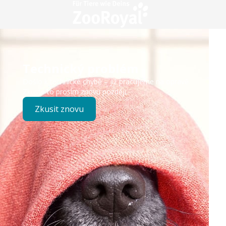
Technický problém
Došlo k technické chybě – již pracujeme na opravě.
Zkuste to prosím znovu později.
Zkusit znovu