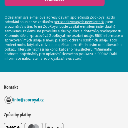
Odesláním své e-mailové adresy dávám společnosti ZooRoyal až do
odvolání souhlas se zasíláním
personalizovaných newsletterů
. Jsem
srozuměn/a s tím, že mi ZooRoyal bude zasílat e-mailem individuálně
zaměřenou reklamu na produkty a služby, akce a dotazníky spokojenosti.
K tomuto účelu zpracovává ZooRoyal mé osobní údaje. Bližší informace o
zpracování mých údajů si můžu přečíst v
ochraně osobních údajů
. Toto
svolení mohu kdykoliv odvolat, například prostřednictvím odhlašovacího
odkazu, který se nachází na konci každého newsletteru. *Minimální
hodnota objednávky pro uplatnění slevového poukazu je 999 Kč. Další
informace naleznete na zooroyal.cz/newsletter/.
Kontakt
info@zooroyal.cz
Způsoby platby