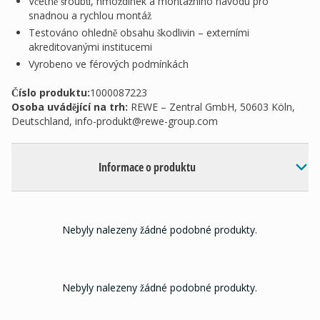
Včetně šroubů, hmoždinek a montážního návodu pro
snadnou a rychlou montáž
Testováno ohledně obsahu škodlivin – externími
akreditovanými institucemi
Vyrobeno ve férových podmínkách
Číslo produktu:
1000087223
Osoba uvádějící na trh
:
REWE – Zentral GmbH, 50603 Köln,
Deutschland,
info-produkt@rewe-group.com
Informace o produktu
Nebyly nalezeny žádné podobné produkty.
Nebyly nalezeny žádné podobné produkty.