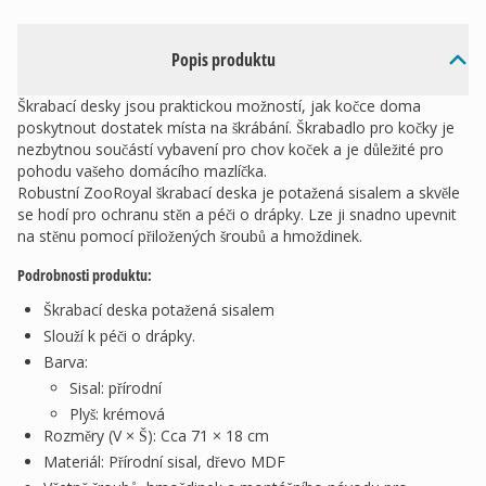
Popis produktu
Škrabací desky jsou praktickou možností, jak kočce doma
poskytnout dostatek místa na škrábání. Škrabadlo pro kočky je
nezbytnou součástí vybavení pro chov koček a je důležité pro
pohodu vašeho domácího mazlíčka.
Robustní ZooRoyal škrabací deska je potažená sisalem a skvěle
se hodí pro ochranu stěn a péči o drápky. Lze ji snadno upevnit
na stěnu pomocí přiložených šroubů a hmoždinek.
Podrobnosti produktu:
Škrabací deska potažená sisalem
Slouží k péči o drápky.
Barva:
Sisal: přírodní
Plyš: krémová
Rozměry (V × Š): Cca 71 × 18 cm
Materiál: Přírodní sisal, dřevo MDF