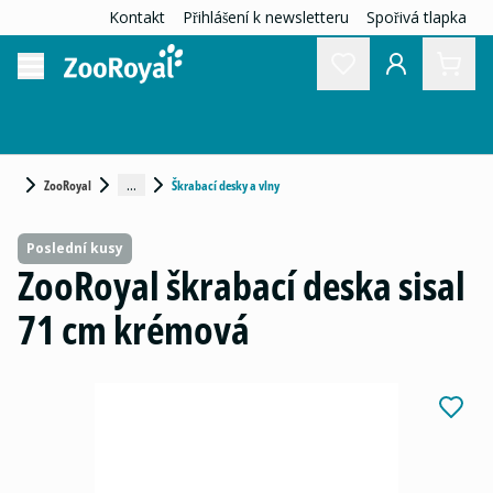
Kontakt
Přihlášení k newsletteru
Spořivá tlapka
...
ZooRoyal
Škrabací desky a vlny
Poslední kusy
ZooRoyal škrabací deska sisal
71 cm krémová