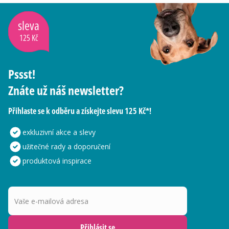
sleva
125 Kč
Pssst!
Znáte už náš newsletter?
Přihlaste se k odběru a získejte slevu 125 Kč*!
exkluzivní akce a slevy
užitečné rady a doporučení
produktová inspirace
Vaše e-mailová adresa
Přihlásit se