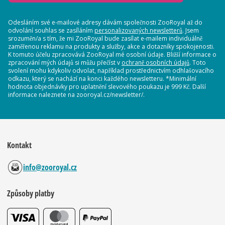
Odesláním své e-mailové adresy dávám společnosti ZooRoyal až do
odvolání souhlas se zasíláním
personalizovaných newsletterů
. Jsem
srozuměn/a s tím, že mi ZooRoyal bude zasílat e-mailem individuálně
zaměřenou reklamu na produkty a služby, akce a dotazníky spokojenosti.
K tomuto účelu zpracovává ZooRoyal mé osobní údaje. Bližší informace o
zpracování mých údajů si můžu přečíst v
ochraně osobních údajů
. Toto
svolení mohu kdykoliv odvolat, například prostřednictvím odhlašovacího
odkazu, který se nachází na konci každého newsletteru. *Minimální
hodnota objednávky pro uplatnění slevového poukazu je 999 Kč. Další
informace naleznete na zooroyal.cz/newsletter/.
Kontakt
info@zooroyal.cz
Způsoby platby