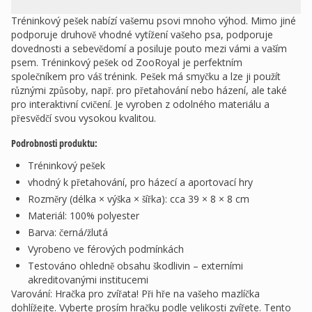
Tréninkový pešek nabízí vašemu psovi mnoho výhod. Mimo jiné
podporuje druhově vhodné vytížení vašeho psa, podporuje
dovednosti a sebevědomí a posiluje pouto mezi vámi a vaším
psem. Tréninkový pešek od ZooRoyal je perfektním
společníkem pro váš trénink. Pešek má smyčku a lze ji použít
různými způsoby, např. pro přetahování nebo házení, ale také
pro interaktivní cvičení. Je vyroben z odolného materiálu a
přesvědčí svou vysokou kvalitou.
Podrobnosti produktu:
Tréninkový pešek
vhodný k přetahování, pro házecí a aportovací hry
Rozměry (délka × výška × šířka): cca 39 × 8 × 8 cm
Materiál: 100% polyester
Barva: černá/žlutá
Vyrobeno ve férových podmínkách
Testováno ohledně obsahu škodlivin – externími
akreditovanými institucemi
Varování: Hračka pro zvířata! Při hře na vašeho mazlíčka
dohlížejte. Vyberte prosím hračku podle velikosti zvířete. Tento