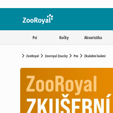
Psi
Kočky
Akvaristika
ZooRoyal
Zooroyal Znacky
Pes
Zkušební balení