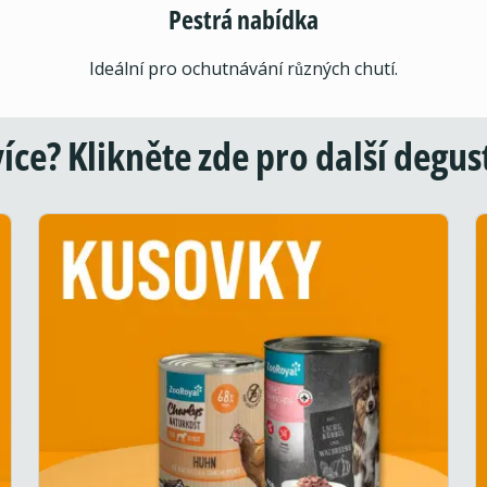
Pestrá nabídka
Ideální pro ochutnávání různých chutí.
 více? Klikněte zde pro další degu