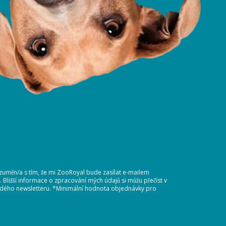
ozuměn/a s tím, že mi ZooRoyal bude zasílat e-mailem
Bližší informace o zpracování mých údajů si můžu přečíst v
každého newsletteru. *Minimální hodnota objednávky pro