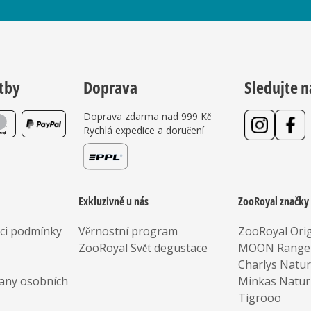
tby
Doprava
Sledujte n
Doprava zdarma nad 999 Kč
Rychlá expedice a doručení
Exkluzivně u nás
ZooRoyal značky
aci podmínky
Věrnostní program
ZooRoyal Orig
ZooRoyal Svět degustace
MOON Range
Charlys Natu
any osobních
Minkas Natur
Tigrooo