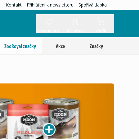
Kontakt
Přihlášení k newsletteru
Spořivá tlapka
Seznam přání
Můj účet
Košík
ZooRoyal značky
Akce
Značky