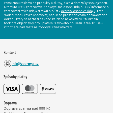
zaměřenou reklamu na produkty a služby, akce a dotazníky spokojenosti.
K tomuto účelu zpracovává ZooRoyal mé osobní údaje. Bližší informace o
zpracování mých údajů si můžu přečíst v
ochraně osobních údajů
. Toto
svolení mohu kdykoliv odvolat, například prostřednictvím odhlašovacího
odkazu, který se nachází na konci každého newsletteru. *Minimální
hodnota objednávky pro uplatnění slevového poukazu je 999 Kč. Další
informace naleznete na zooroyal.cz/newsletter/.
Kontakt
info@zooroyal.cz
Způsoby platby
Doprava
Doprava zdarma nad 999 Kč