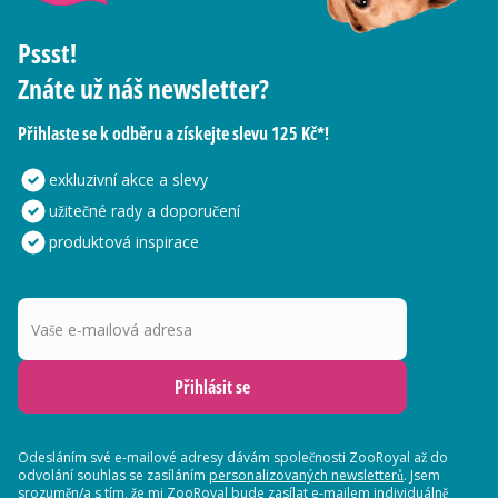
Pssst!
Znáte už náš newsletter?
Přihlaste se k odběru a získejte slevu 125 Kč*!
exkluzivní akce a slevy
užitečné rady a doporučení
produktová inspirace
Vaše e-mailová adresa
Přihlásit se
Odesláním své e-mailové adresy dávám společnosti ZooRoyal až do
odvolání souhlas se zasíláním
personalizovaných newsletterů
. Jsem
srozuměn/a s tím, že mi ZooRoyal bude zasílat e-mailem individuálně