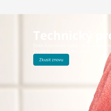
Technický p
Došlo k technické chybě – již pracujeme n
Zkuste to prosím znovu později.
Zkusit znovu