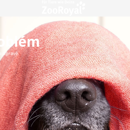
roblém
a opravě.