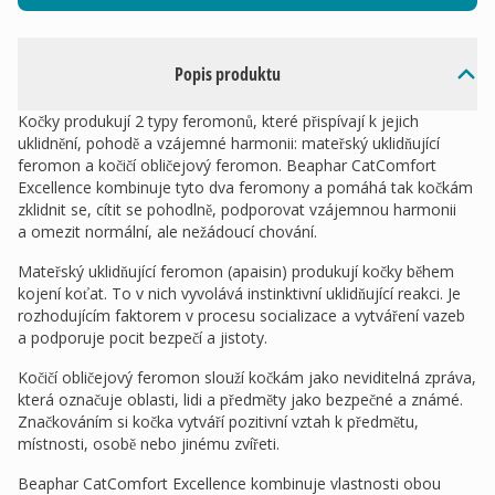
Popis produktu
Kočky produkují 2 typy feromonů, které přispívají k jejich
uklidnění, pohodě a vzájemné harmonii: mateřský uklidňující
feromon a kočičí obličejový feromon. Beaphar CatComfort
Excellence kombinuje tyto dva feromony a pomáhá tak kočkám
zklidnit se, cítit se pohodlně, podporovat vzájemnou harmonii
a omezit normální, ale nežádoucí chování.
Mateřský uklidňující feromon (apaisin) produkují kočky během
kojení koťat. To v nich vyvolává instinktivní uklidňující reakci. Je
rozhodujícím faktorem v procesu socializace a vytváření vazeb
a podporuje pocit bezpečí a jistoty.
Kočičí obličejový feromon slouží kočkám jako neviditelná zpráva,
která označuje oblasti, lidi a předměty jako bezpečné a známé.
Značkováním si kočka vytváří pozitivní vztah k předmětu,
místnosti, osobě nebo jinému zvířeti.
Beaphar CatComfort Excellence kombinuje vlastnosti obou