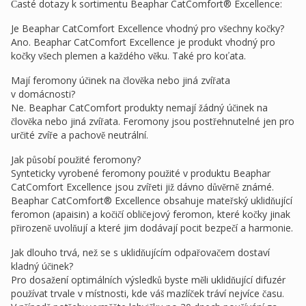
Časté dotazy k sortimentu Beaphar CatComfort® Excellence:
Je Beaphar CatComfort Excellence vhodný pro všechny kočky?
Ano. Beaphar CatComfort Excellence je produkt vhodný pro
kočky všech plemen a každého věku. Také pro koťata.
Mají feromony účinek na člověka nebo jiná zvířata
v domácnosti?
Ne. Beaphar CatComfort produkty nemají žádný účinek na
člověka nebo jiná zvířata. Feromony jsou postřehnutelné jen pro
určité zvíře a pachově neutrální.
Jak působí použité feromony?
Synteticky vyrobené feromony použité v produktu Beaphar
CatComfort Excellence jsou zvířeti již dávno důvěrně známé.
Beaphar CatComfort® Excellence obsahuje mateřský uklidňující
feromon (apaisin) a kočičí obličejový feromon, které kočky jinak
přirozeně uvolňují a které jim dodávají pocit bezpečí a harmonie.
Jak dlouho trvá, než se s uklidňujícím odpařovačem dostaví
kladný účinek?
Pro dosažení optimálních výsledků byste měli uklidňující difuzér
používat trvale v místnosti, kde váš mazlíček tráví nejvíce času.