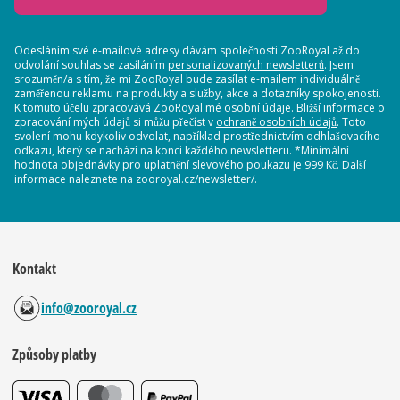
Odesláním své e-mailové adresy dávám společnosti ZooRoyal až do
odvolání souhlas se zasíláním
personalizovaných newsletterů
. Jsem
srozuměn/a s tím, že mi ZooRoyal bude zasílat e-mailem individuálně
zaměřenou reklamu na produkty a služby, akce a dotazníky spokojenosti.
K tomuto účelu zpracovává ZooRoyal mé osobní údaje. Bližší informace o
zpracování mých údajů si můžu přečíst v
ochraně osobních údajů
. Toto
svolení mohu kdykoliv odvolat, například prostřednictvím odhlašovacího
odkazu, který se nachází na konci každého newsletteru. *Minimální
hodnota objednávky pro uplatnění slevového poukazu je 999 Kč. Další
informace naleznete na zooroyal.cz/newsletter/.
Kontakt
info@zooroyal.cz
Způsoby platby