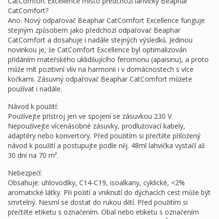
CatComfort Excellence místo předchozí lahvičky Beaphar
CatComfort?
Ano. Nový odpařovač Beaphar CatComfort Excellence funguje
stejným způsobem jako předchozí odpařovač Beaphar
CatComfort a dosahuje i nadále stejných výsledků. Jedinou
novinkou je, že CatComfort Excellence byl optimalizován
přidáním mateřského uklidňujícího feromonu (apaisinu), a proto
může mít pozitivní vliv na harmonii i v domácnostech s více
kočkami. Zásuvný odpařovač Beaphar CatComfort můžete
používat i nadále.
Návod k použití:
Používejte přístroj jen ve spojení se zásuvkou 230 V.
Nepoužívejte vícenásobné zásuvky, prodlužovací kabely,
adaptéry nebo konvertory. Před použitím si přečtěte přiložený
návod k použití a postupujte podle něj. 48ml lahvička vystačí až
30 dní na 70 m².
Nebezpečí:
Obsahuje: uhlovodíky, C14-C19, isoalkany, cyklické, <2%
aromatické látky. Při požití a vniknutí do dýchacích cest může být
smrtelný. Nesmí se dostat do rukou dětí. Před použitím si
přečtěte etiketu s označením. Obal nebo etiketu s označením