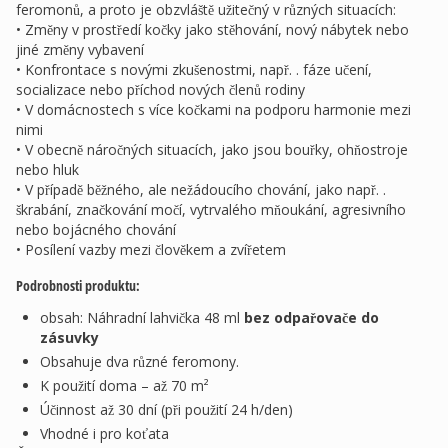
feromonů, a proto je obzvláště užitečný v různých situacích:
• Změny v prostředí kočky jako stěhování, nový nábytek nebo
jiné změny vybavení
• Konfrontace s novými zkušenostmi, např. . fáze učení,
socializace nebo příchod nových členů rodiny
• V domácnostech s více kočkami na podporu harmonie mezi
nimi
• V obecně náročných situacích, jako jsou bouřky, ohňostroje
nebo hluk
• V případě běžného, ale nežádoucího chování, jako např. .
škrabání, značkování močí, vytrvalého mňoukání, agresivního
nebo bojácného chování
• Posílení vazby mezi člověkem a zvířetem
Podrobnosti produktu:
obsah: Náhradní lahvička 48 ml
bez odpařovače do
zásuvky
Obsahuje dva různé feromony.
K použití doma – až 70 m²
Účinnost až 30 dní (při použití 24 h/den)
Vhodné i pro koťata