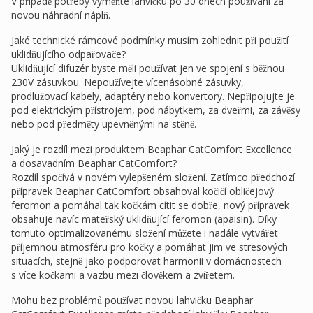
V případě potřeby vyměňte lahvičku po 30 dnech používání za
novou náhradní náplň.
Jaké technické rámcové podmínky musím zohlednit při použití
uklidňujícího odpařovače?
Uklidňující difuzér byste měli používat jen ve spojení s běžnou
230V zásuvkou. Nepoužívejte vícenásobné zásuvky,
prodlužovací kabely, adaptéry nebo konvertory. Nepřipojujte je
pod elektrickým přístrojem, pod nábytkem, za dveřmi, za závěsy
nebo pod předměty upevněnými na stěně.
Jaký je rozdíl mezi produktem Beaphar CatComfort Excellence
a dosavadním Beaphar CatComfort?
Rozdíl spočívá v novém vylepšeném složení. Zatímco předchozí
přípravek Beaphar CatComfort obsahoval kočičí obličejový
feromon a pomáhal tak kočkám cítit se dobře, nový přípravek
obsahuje navíc mateřský uklidňující feromon (apaisin). Díky
tomuto optimalizovanému složení můžete i nadále vytvářet
příjemnou atmosféru pro kočky a pomáhat jim ve stresových
situacích, stejně jako podporovat harmonii v domácnostech
s více kočkami a vazbu mezi člověkem a zvířetem.
Mohu bez problémů používat novou lahvičku Beaphar