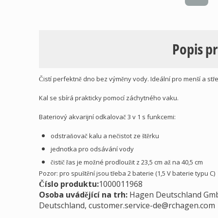
Popis p
Čistí perfektně dno bez výměny vody. Ideální pro menší a stře
Kal se sbírá prakticky pomocí záchytného vaku.
Bateriový akvarijní odkalovač 3 v 1 s funkcemi:
odstraňovač kalu a nečistot ze štěrku
jednotka pro odsávání vody
čistič řas je možné prodloužit z 23,5 cm až na 40,5 cm
Pozor: pro spuštění jsou třeba 2 baterie (1,5 V baterie typu C)
Číslo produktu:
1000011968
Osoba uvádějící na trh
:
Hagen Deutschland Gmb
Deutschland,
customer.service-de@rchagen.com