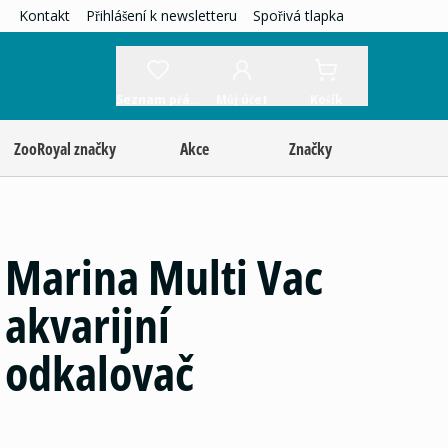
Kontakt
Přihlášení k newsletteru
Spořivá tlapka
Seznam přání
Můj účet
Košík
ZooRoyal značky
Akce
Značky
Marina Multi Vac
akvarijní
odkalovač