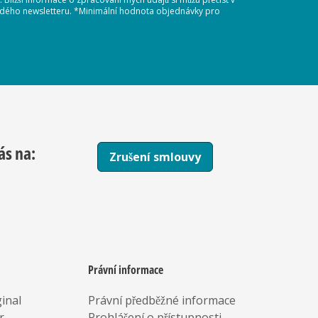
každého newsletteru. *Minimální hodnota objednávky pro
ás na:
Zrušení smlouvy
Právní informace
inal
Právní předběžné informace
r
Prohlášení o přístupnosti