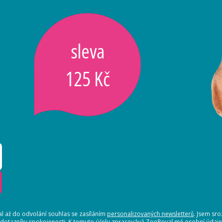
sleva
125 Kč
 až do odvolání souhlas se zasíláním
personalizovaných newsletterů
. Jsem sr
 dotazníky spokojenosti. K tomuto účelu zpracovává ZooRoyal mé osobní údaje. 