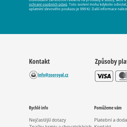
ochraně osobních údajů
. Toto svolení mohu kdykoliv odvolat
uplatnění slevového poukazu je 999 Kč. Další informace nalez
Kontakt
Způsoby pla
info@zooroyal.cz
Rychlé info
Pomůžeme vám
Nejčastější dotazy
Platební a dod
Značky krmiv a chovatelských
Kontakt