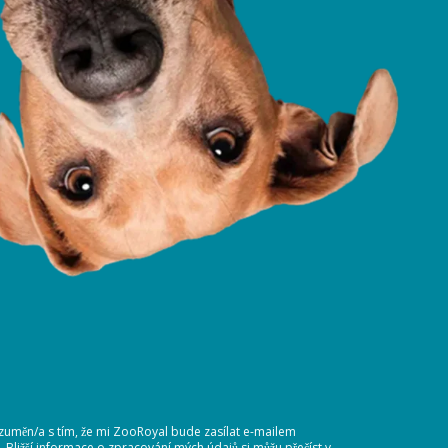
ozuměn/a s tím, že mi ZooRoyal bude zasílat e-mailem
Bližší informace o zpracování mých údajů si můžu přečíst v