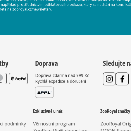
, například prostřednictvím odhlašovacího odkazu, který se nachází na konci 
nete na zooroyal.cz/newsletter/.
tby
Doprava
Sledujte n
Doprava zdarma nad 999 Kč
Rychlá expedice a doručení
Exkluzivně u nás
ZooRoyal značky
aci podmínky
Věrnostní program
ZooRoyal Orig
ZooRoyal Svět degustace
MOON Range