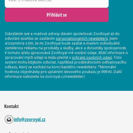
Přihlásit se
Odesláním své e-mailové adresy dávám společnosti ZooRoyal až do
odvolání souhlas se zasíláním
personalizovaných newsletterů
. Jsem
srozuměn/a s tím, že mi ZooRoyal bude zasílat e-mailem individuálně
zaměřenou reklamu na produkty a služby, akce a dotazníky spokojenosti.
K tomuto účelu zpracovává ZooRoyal mé osobní údaje. Bližší informace o
zpracování mých údajů si můžu přečíst v
ochraně osobních údajů
. Toto
svolení mohu kdykoliv odvolat, například prostřednictvím odhlašovacího
odkazu, který se nachází na konci každého newsletteru. *Minimální
hodnota objednávky pro uplatnění slevového poukazu je 999 Kč. Další
informace naleznete na zooroyal.cz/newsletter/.
Kontakt
info@zooroyal.cz