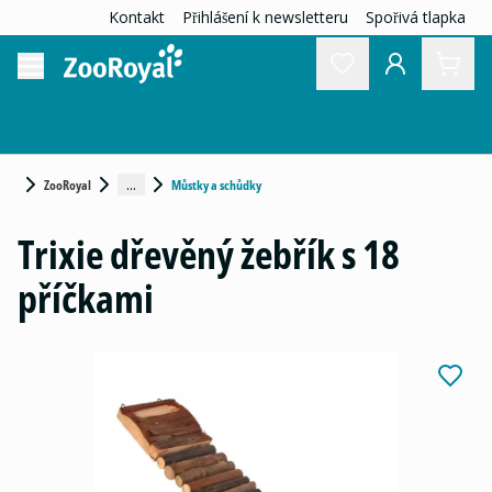
Kontakt
Přihlášení k newsletteru
Spořivá tlapka
...
ZooRoyal
Můstky a schůdky
Trixie dřevěný žebřík s 18
příčkami