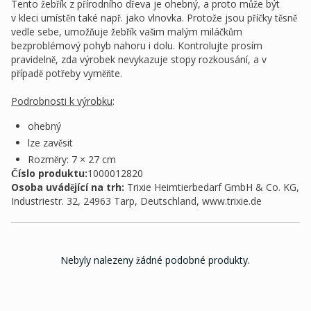
Tento žebřík z přírodního dřeva je ohebný, a proto může být
v kleci umístěn také např. jako vlnovka. Protože jsou příčky těsně
vedle sebe, umožňuje žebřík vašim malým miláčkům
bezproblémový pohyb nahoru i dolu. Kontrolujte prosím
pravidelně, zda výrobek nevykazuje stopy rozkousání, a v
případě potřeby vyměňte.
Podrobnosti k výrobku
:
ohebný
lze zavěsit
Rozměry: 7 × 27 cm
Číslo produktu:
1000012820
Osoba uvádějící na trh
:
Trixie Heimtierbedarf GmbH & Co. KG,
Industriestr. 32, 24963 Tarp, Deutschland, www.trixie.de
Nebyly nalezeny žádné podobné produkty.