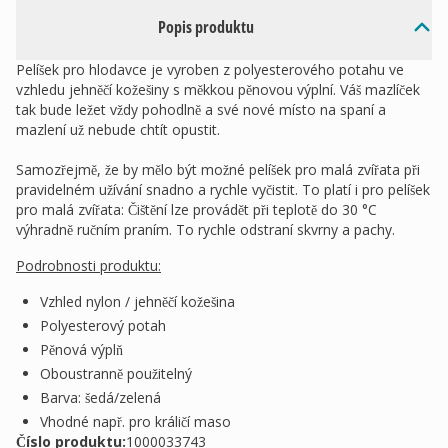
Popis produktu
Pelíšek pro hlodavce je vyroben z polyesterového potahu ve
vzhledu jehněčí kožešiny s měkkou pěnovou výplní. Váš mazlíček
tak bude ležet vždy pohodlně a své nové místo na spaní a
mazlení už nebude chtít opustit.
Samozřejmě, že by mělo být možné pelíšek pro malá zvířata při
pravidelném užívání snadno a rychle vyčistit. To platí i pro pelíšek
pro malá zvířata: Čištění lze provádět při teplotě do 30 °C
výhradně ručním praním. To rychle odstraní skvrny a pachy.
Podrobnosti produktu:
Vzhled nylon / jehněčí kožešina
Polyesterový potah
Pěnová výplň
Oboustranně použitelný
Barva: šedá/zelená
Vhodné např. pro králičí maso
Číslo produktu:
1000033743