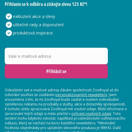
Přihlaste se k odběru a získejte slevu 125 Kč*!
exkluzivní akce a slevy
užitečné rady a doporučení
produktová inspirace
Vaše e-mailová adresa
Přihlásit se
Odesláním své e-mailové adresy dávám společnosti ZooRoyal až do
odvolání souhlas se zasíláním
personalizovaných newsletterů
. Jsem
srozuměn/a s tím, že mi ZooRoyal bude zasílat e-mailem individuálně
zaměřenou reklamu na produkty a služby, akce a dotazníky spokojenosti.
K tomuto účelu zpracovává ZooRoyal mé osobní údaje. Bližší informace o
zpracování mých údajů si můžu přečíst v
ochraně osobních údajů
. Toto
svolení mohu kdykoliv odvolat, například prostřednictvím odhlašovacího
odkazu, který se nachází na konci každého newsletteru. *Minimální
hodnota objednávky pro uplatnění slevového poukazu je 999 Kč. Další