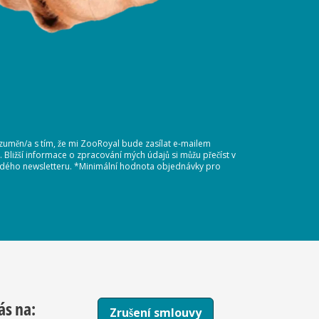
ozuměn/a s tím, že mi ZooRoyal bude zasílat e-mailem
Bližší informace o zpracování mých údajů si můžu přečíst v
každého newsletteru. *Minimální hodnota objednávky pro
ás na:
Zrušení smlouvy