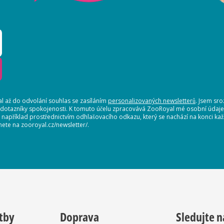
 až do odvolání souhlas se zasíláním
personalizovaných newsletterů
. Jsem sr
 dotazníky spokojenosti. K tomuto účelu zpracovává ZooRoyal mé osobní údaje. 
, například prostřednictvím odhlašovacího odkazu, který se nachází na konci 
nete na zooroyal.cz/newsletter/.
tby
Doprava
Sledujte n