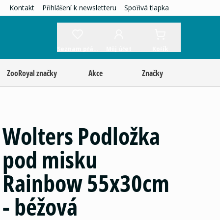
Kontakt
Přihlášení k newsletteru
Spořivá tlapka
Seznam přání
Můj účet
Košík
ZooRoyal značky
Akce
Značky
Wolters Podložka
pod misku
Rainbow 55x30cm
- béžová