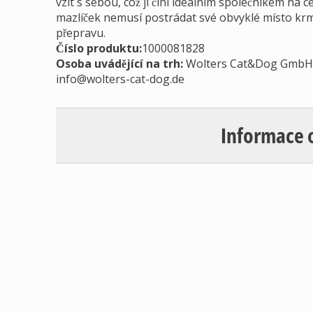
vzít s sebou, což ji činí ideálním společníkem na 
mazlíček nemusí postrádat své obvyklé místo krm
přepravu.
Číslo produktu:
1000081828
Osoba uvádějící na trh
:
Wolters Cat&Dog GmbH, O
info@wolters-cat-dog.de
Informace 