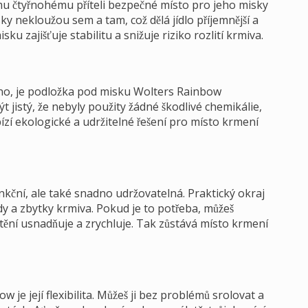
u čtyřnohému příteli bezpečné místo pro jeho misky
y nekloužou sem a tam, což dělá jídlo příjemnější a
ku zajišťuje stabilitu a snižuje riziko rozlití krmiva.
no, je podložka pod misku Wolters Rainbow
 jistý, že nebyly použity žádné škodlivé chemikálie,
zí ekologické a udržitelné řešení pro místo krmení
kční, ale také snadno udržovatelná. Praktický okraj
y a zbytky krmiva. Pokud je to potřeba, můžeš
tění usnadňuje a zrychluje. Tak zůstává místo krmení
je její flexibilita. Můžeš ji bez problémů srolovat a