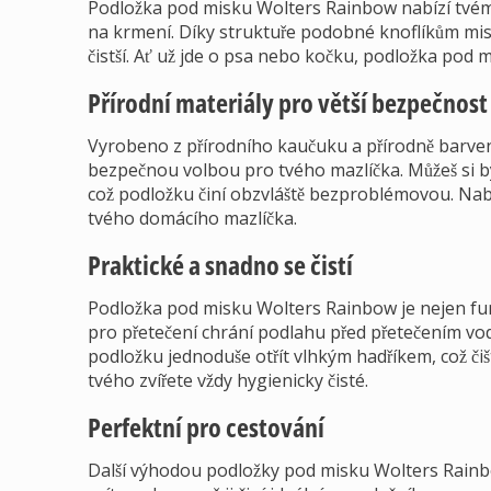
Podložka pod misku Wolters Rainbow nabízí tvém
na krmení. Díky struktuře podobné knoflíkům misk
čistší. Ať už jde o psa nebo kočku, podložka pod mis
Přírodní materiály pro větší bezpečnost
Vyrobeno z přírodního kaučuku a přírodně barve
bezpečnou volbou pro tvého mazlíčka. Můžeš si být
což podložku činí obzvláště bezproblémovou. Nabí
tvého domácího mazlíčka.
Praktické a snadno se čistí
Podložka pod misku Wolters Rainbow je nejen fun
pro přetečení chrání podlahu před přetečením vod
podložku jednoduše otřít vlhkým hadříkem, což čiš
tvého zvířete vždy hygienicky čisté.
Perfektní pro cestování
Další výhodou podložky pod misku Wolters Rainbow 