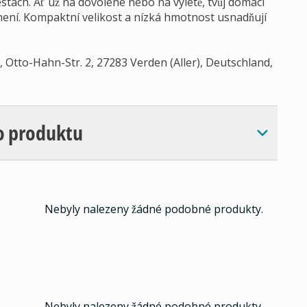
cestách. Ať už na dovolené nebo na výletě, tvůj domácí
ení. Kompaktní velikost a nízká hmotnost usnadňují
tto-Hahn-Str. 2, 27283 Verden (Aller), Deutschland,
o produktu
Nebyly nalezeny žádné podobné produkty.
Nebyly nalezeny žádné podobné produkty.