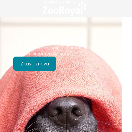
Technický problém
Došlo k technické chybě – již pracujeme na opravě.
Zkuste to prosím znovu později.
Zkusit znovu