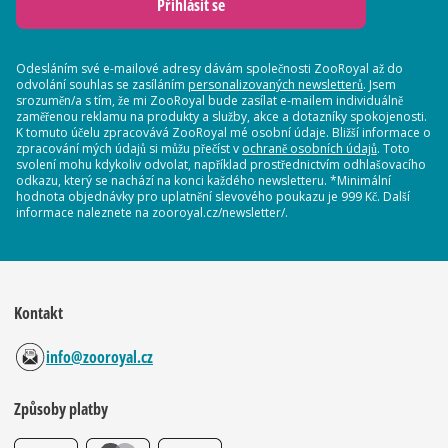
Přihlásit se
Odesláním své e-mailové adresy dávám společnosti ZooRoyal až do
odvolání souhlas se zasíláním
personalizovaných newsletterů
. Jsem
srozuměn/a s tím, že mi ZooRoyal bude zasílat e-mailem individuálně
zaměřenou reklamu na produkty a služby, akce a dotazníky spokojenosti.
K tomuto účelu zpracovává ZooRoyal mé osobní údaje. Bližší informace o
zpracování mých údajů si můžu přečíst v
ochraně osobních údajů
. Toto
svolení mohu kdykoliv odvolat, například prostřednictvím odhlašovacího
odkazu, který se nachází na konci každého newsletteru. *Minimální
hodnota objednávky pro uplatnění slevového poukazu je 999 Kč. Další
informace naleznete na zooroyal.cz/newsletter/.
Kontakt
info@zooroyal.cz
Způsoby platby