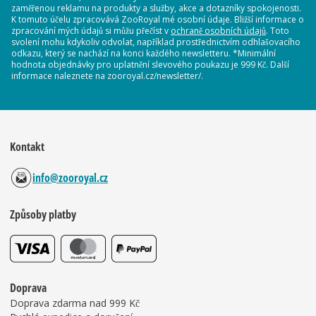
zaměřenou reklamu na produkty a služby, akce a dotazníky spokojenosti.
K tomuto účelu zpracovává ZooRoyal mé osobní údaje. Bližší informace o
zpracování mých údajů si můžu přečíst v
ochraně osobních údajů
. Toto
svolení mohu kdykoliv odvolat, například prostřednictvím odhlašovacího
odkazu, který se nachází na konci každého newsletteru. *Minimální
hodnota objednávky pro uplatnění slevového poukazu je 999 Kč. Další
informace naleznete na zooroyal.cz/newsletter/.
Kontakt
info@zooroyal.cz
Způsoby platby
Doprava
Doprava zdarma nad 999 Kč