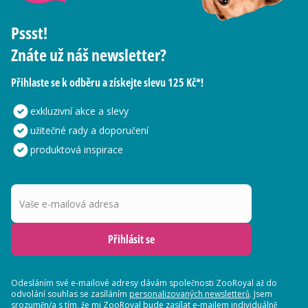
Pssst!
Znáte už náš newsletter?
Přihlaste se k odběru a získejte slevu 125 Kč*!
exkluzivní akce a slevy
užitečné rady a doporučení
produktová inspirace
Vaše e-mailová adresa
Přihlásit se
Odesláním své e-mailové adresy dávám společnosti ZooRoyal až do
odvolání souhlas se zasíláním
personalizovaných newsletterů
. Jsem
srozuměn/a s tím, že mi ZooRoyal bude zasílat e-mailem individuálně