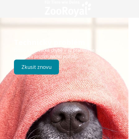
Technický problém
Došlo k technické chybě – již pracujeme na opravě.
Zkuste to prosím znovu později.
Zkusit znovu