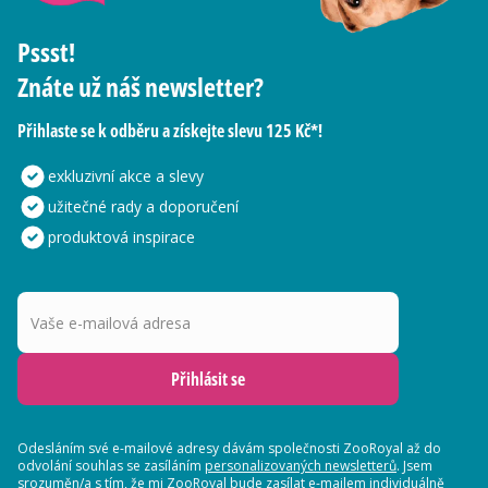
Pssst!
Znáte už náš newsletter?
Přihlaste se k odběru a získejte slevu 125 Kč*!
exkluzivní akce a slevy
užitečné rady a doporučení
produktová inspirace
Vaše e-mailová adresa
Přihlásit se
Odesláním své e-mailové adresy dávám společnosti ZooRoyal až do
odvolání souhlas se zasíláním
personalizovaných newsletterů
. Jsem
srozuměn/a s tím, že mi ZooRoyal bude zasílat e-mailem individuálně