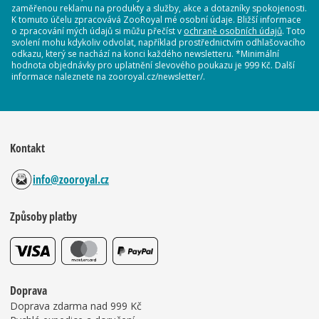
zaměřenou reklamu na produkty a služby, akce a dotazníky spokojenosti.
K tomuto účelu zpracovává ZooRoyal mé osobní údaje. Bližší informace
o zpracování mých údajů si můžu přečíst v
ochraně osobních údajů
. Toto
svolení mohu kdykoliv odvolat, například prostřednictvím odhlašovacího
odkazu, který se nachází na konci každého newsletteru. *Minimální
hodnota objednávky pro uplatnění slevového poukazu je 999 Kč. Další
informace naleznete na zooroyal.cz/newsletter/.
Kontakt
info@zooroyal.cz
Způsoby platby
Doprava
Doprava zdarma nad 999 Kč