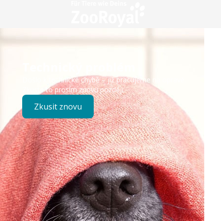
Technický problém
Došlo k technické chybě – již pracujeme na opravě.
Zkuste to prosím znovu později.
Zkusit znovu