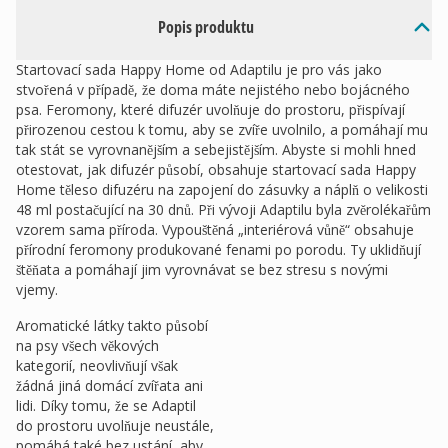
Popis produktu
Startovací sada Happy Home od Adaptilu je pro vás jako
stvořená v případě, že doma máte nejistého nebo bojácného
psa. Feromony, které difuzér uvolňuje do prostoru, přispívají
přirozenou cestou k tomu, aby se zvíře uvolnilo, a pomáhají mu
tak stát se vyrovnanějším a sebejistějším. Abyste si mohli hned
otestovat, jak difuzér působí, obsahuje startovací sada Happy
Home těleso difuzéru na zapojení do zásuvky a náplň o velikosti
48 ml postačující na 30 dnů. Při vývoji Adaptilu byla zvěrolékařům
vzorem sama příroda. Vypouštěná „interiérová vůně“ obsahuje
přírodní feromony produkované fenami po porodu. Ty uklidňují
štěňata a pomáhají jim vyrovnávat se bez stresu s novými
vjemy.
Aromatické látky takto působí
na psy všech věkových
kategorií, neovlivňují však
žádná jiná domácí zvířata ani
lidi. Díky tomu, že se Adaptil
do prostoru uvolňuje neustále,
pomáhá také bez ustání, aby