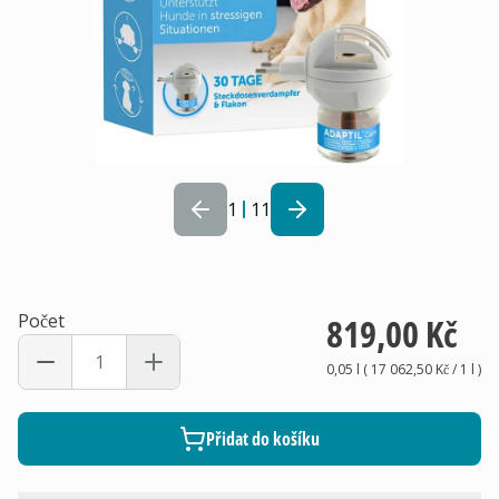
1
11
Počet
819,00 Kč
0,05 l
(
17 062,50 Kč
/ 1
l
)
Přidat do košíku