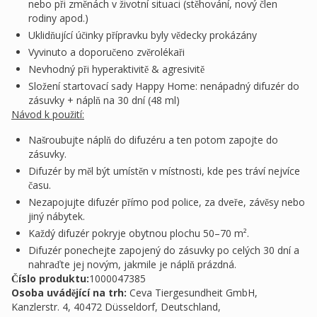
nebo při změnách v životní situaci (stěhování, nový člen
rodiny apod.)
Uklidňující účinky přípravku byly vědecky prokázány
Vyvinuto a doporučeno zvěrolékaři
Nevhodný při hyperaktivitě & agresivitě
Složení startovací sady Happy Home: nenápadný difuzér do
zásuvky + náplň na 30 dní (48 ml)
Návod k použití:
Našroubujte náplň do difuzéru a ten potom zapojte do
zásuvky.
Difuzér by měl být umístěn v místnosti, kde pes tráví nejvíce
času.
Nezapojujte difuzér přímo pod police, za dveře, závěsy nebo
jiný nábytek.
Každý difuzér pokryje obytnou plochu 50–70 m².
Difuzér ponechejte zapojený do zásuvky po celých 30 dní a
nahraďte jej novým, jakmile je náplň prázdná.
Číslo produktu:
1000047385
Osoba uvádějící na trh
:
Ceva Tiergesundheit GmbH,
Kanzlerstr. 4, 40472 Düsseldorf, Deutschland,