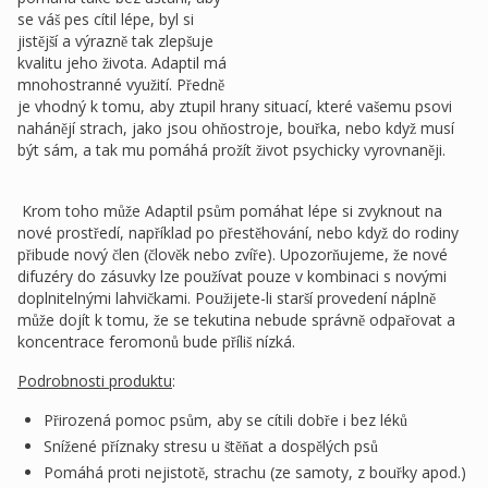
se váš pes cítil lépe, byl si
jistější a výrazně tak zlepšuje
kvalitu jeho života. Adaptil má
mnohostranné využití. Předně
je vhodný k tomu, aby ztupil hrany situací, které vašemu psovi
nahánějí strach, jako jsou ohňostroje, bouřka, nebo když musí
být sám, a tak mu pomáhá prožít život psychicky vyrovnaněji.
Krom toho může Adaptil psům pomáhat lépe si zvyknout na
nové prostředí, například po přestěhování, nebo když do rodiny
přibude nový člen (člověk nebo zvíře). Upozorňujeme, že nové
difuzéry do zásuvky lze používat pouze v kombinaci s novými
doplnitelnými lahvičkami. Použijete-li starší provedení náplně
může dojít k tomu, že se tekutina nebude správně odpařovat a
koncentrace feromonů bude příliš nízká.
Podrobnosti produktu
:
Přirozená pomoc psům, aby se cítili dobře i bez léků
Snížené příznaky stresu u štěňat a dospělých psů
Pomáhá proti nejistotě, strachu (ze samoty, z bouřky apod.)