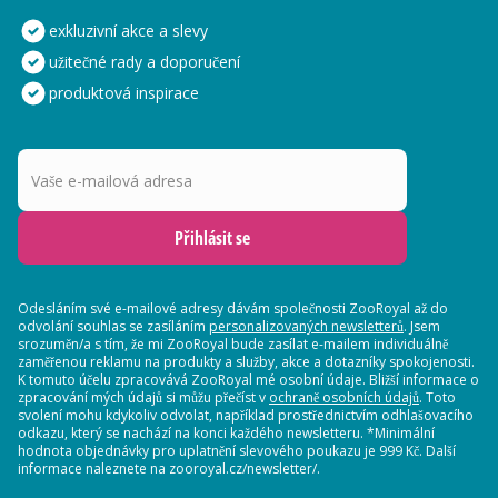
exkluzivní akce a slevy
užitečné rady a doporučení
produktová inspirace
Vaše e-mailová adresa
Přihlásit se
Odesláním své e-mailové adresy dávám společnosti ZooRoyal až do
odvolání souhlas se zasíláním
personalizovaných newsletterů
. Jsem
srozuměn/a s tím, že mi ZooRoyal bude zasílat e-mailem individuálně
zaměřenou reklamu na produkty a služby, akce a dotazníky spokojenosti.
K tomuto účelu zpracovává ZooRoyal mé osobní údaje. Bližší informace o
zpracování mých údajů si můžu přečíst v
ochraně osobních údajů
. Toto
svolení mohu kdykoliv odvolat, například prostřednictvím odhlašovacího
odkazu, který se nachází na konci každého newsletteru. *Minimální
hodnota objednávky pro uplatnění slevového poukazu je 999 Kč. Další
informace naleznete na zooroyal.cz/newsletter/.