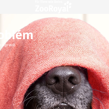
roblém
a opravě.