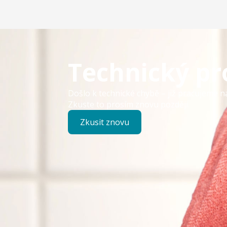
Technický p
Došlo k technické chybě – již pracujeme n
Zkuste to prosím znovu později.
Zkusit znovu