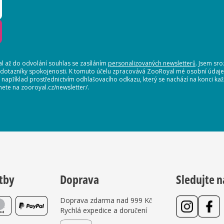
 až do odvolání souhlas se zasíláním
personalizovaných newsletterů
. Jsem sr
 dotazníky spokojenosti. K tomuto účelu zpracovává ZooRoyal mé osobní údaje. 
, například prostřednictvím odhlašovacího odkazu, který se nachází na konci 
nete na zooroyal.cz/newsletter/.
tby
Doprava
Sledujte n
Doprava zdarma nad 999 Kč
Rychlá expedice a doručení