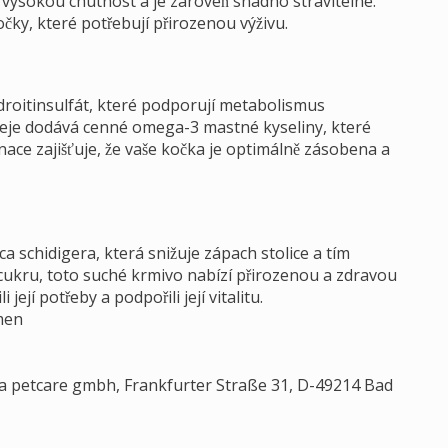
 vysokou chutnost a je zároveň snadno stravitelné.
očky, které potřebují přirozenou výživu.
roitinsulfát, které podporují metabolismus
eje dodává cenné omega-3 mastné kyseliny, které
ace zajišťuje, že vaše kočka je optimálně zásobena a
schidigera, která snižuje zápach stolice a tím
 a cukru, toto suché krmivo nabízí přirozenou a zdravou
 její potřeby a podpořili její vitalitu.
men
 petcare gmbh, Frankfurter Straße 31, D-49214 Bad