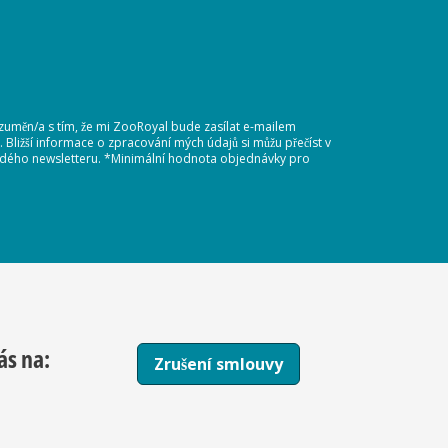
ozuměn/a s tím, že mi ZooRoyal bude zasílat e-mailem
Bližší informace o zpracování mých údajů si můžu přečíst v
každého newsletteru. *Minimální hodnota objednávky pro
ás na:
Zrušení smlouvy