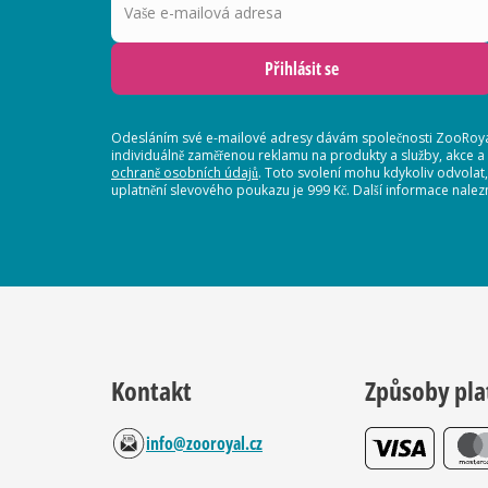
Přihlásit se
Odesláním své e-mailové adresy dávám společnosti ZooRoyal
individuálně zaměřenou reklamu na produkty a služby, akce a
ochraně osobních údajů
. Toto svolení mohu kdykoliv odvolat
uplatnění slevového poukazu je 999 Kč. Další informace nalez
Kontakt
Způsoby pla
info@zooroyal.cz