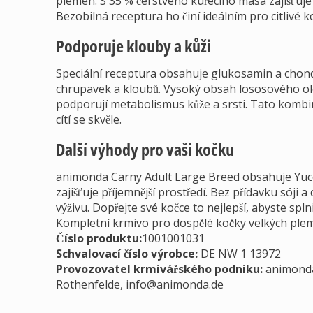
plemen. S 35 % čerstvého kuřecího masa zajišťuje
Bezobilná receptura ho činí ideálním pro citlivé k
Podporuje klouby a kůži
Speciální receptura obsahuje glukosamin a chond
chrupavek a kloubů. Vysoký obsah lososového ol
podporují metabolismus kůže a srsti. Tato kombin
cítí se skvěle.
Další výhody pro vaši kočku
animonda Carny Adult Large Breed obsahuje Yucca 
zajišťuje příjemnější prostředí. Bez přídavku sóji
výživu. Dopřejte své kočce to nejlepší, abyste splnili
Kompletní krmivo pro dospělé kočky velkých ple
Číslo produktu:
1001001031
Schvalovací číslo výrobce
:
DE NW 1 13972
Provozovatel krmivářského podniku
:
animonda
Rothenfelde,
info@animonda.de