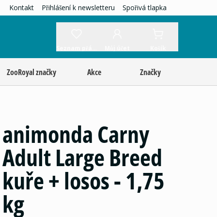
Kontakt
Přihlášení k newsletteru
Spořivá tlapka
Seznam přání
Můj účet
Košík
ZooRoyal značky
Akce
Značky
animonda Carny
Adult Large Breed
kuře + losos - 1,75
kg