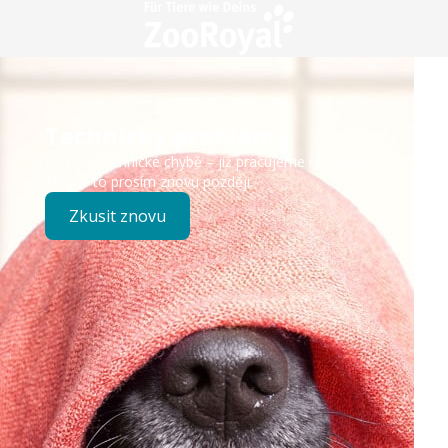
Technický problém
Došlo k technické chybě – již pracujeme na opravě.
Zkuste to prosím znovu později.
Zkusit znovu