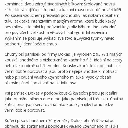
kombinaci dvou zdrojů živočišných bílkovin: Srolovaná hovězí
kůže, která zajišťuje
křupnutí
, a kachní maso ovinuté hovězí kůží.
Po sušení vzduchem přesvědčí pochoutky jak nízkým obsahem
tuku, tak také intenzivním masitým aroma, které bude každý
pes milovat. Ideální k podávání kdykoliv během dne a vhodné
pro psy všech velikostí a věkových kategorií. Intenzivním
žvýkáním se posiluje žvýkací svalstvo a
žvýkací tyčinky
navíc
podporují denní péči o chrup.
Chutný psí pamlsek od firmy
Dokas
je vyroben z 93 % z malých
kousků lahodného a nízkotučného kachního filé. Ideální na cesty
nebo jako odměna během dne. Kousky akorát k zakousnutí lze
velmi dobře porcovat a jsou proto nejlépe vhodné k motivaci
nebo při cvičení vašeho čtyřnohého miláčka.
Vysoký obsah
bílkovin působí pozitivně na aktivitu psa.
Psí pamlsek
Dokas
v podobě kousků kuřecích prsou je ideální
jako odměna během dne nebo jako pamlsek při tréninku. Chutná
kuřecí prsa jsou servírována jako kousky a díky tomu je lze
velmi dobře porcovat.
Kuřecí prsa s banánem
70 g
značky
Dokas
přináší šťavnatou
obměnu do sortimentu pochoutek vašeho čtyřnohého miláčka.