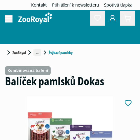
Kontakt
Přihlášení k newsletteru
Spořivá tlapka
...
ZooRoyal
Žvýkací pamlsky
Kombinovaná balení
Balíček pamlsků Dokas