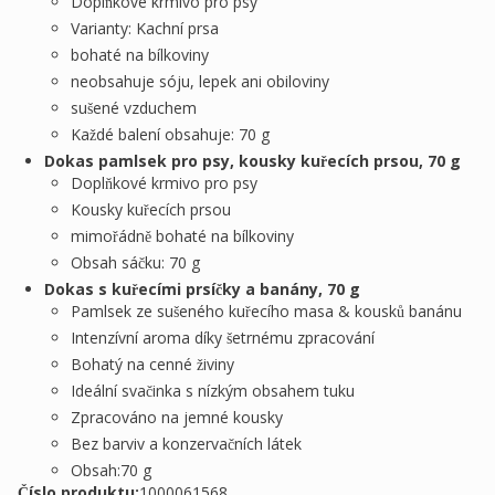
Doplňkové krmivo pro psy
Varianty: Kachní prsa
bohaté na bílkoviny
neobsahuje sóju, lepek ani obiloviny
sušené vzduchem
Každé balení obsahuje: 70 g
Dokas pamlsek pro psy, kousky kuřecích prsou, 70 g
Doplňkové krmivo pro psy
Kousky kuřecích prsou
mimořádně bohaté na bílkoviny
Obsah sáčku: 70 g
Dokas s kuřecími prsíčky a banány, 70 g
Pamlsek ze sušeného kuřecího masa & kousků banánu
Intenzívní aroma díky šetrnému zpracování
Bohatý na cenné živiny
Ideální svačinka s nízkým obsahem tuku
Zpracováno na jemné kousky
Bez barviv a konzervačních látek
Obsah:70 g
Číslo produktu:
1000061568