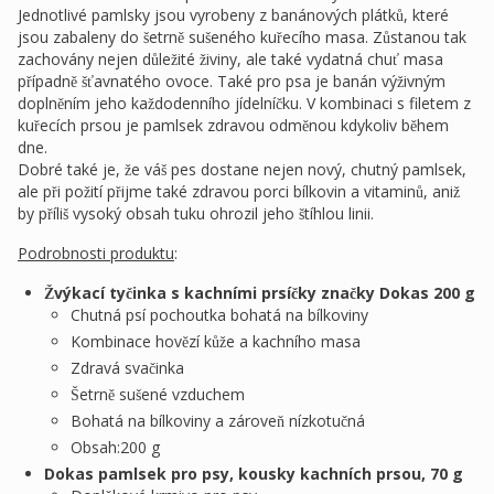
Jednotlivé pamlsky jsou vyrobeny z banánových plátků, které
jsou zabaleny do šetrně sušeného kuřecího masa. Zůstanou tak
zachovány nejen důležité živiny, ale také vydatná chuť masa
případně šťavnatého ovoce. Také pro psa je banán výživným
doplněním jeho každodenního jídelníčku. V kombinaci s filetem z
kuřecích prsou je pamlsek zdravou odměnou kdykoliv během
dne.
Dobré také je, že váš pes dostane nejen nový, chutný pamlsek,
ale při požití přijme také zdravou porci bílkovin a vitaminů, aniž
by příliš vysoký obsah tuku ohrozil jeho štíhlou linii.
Podrobnosti produktu
:
Žvýkací tyčinka s kachními prsíčky značky Dokas 200 g
Chutná psí pochoutka bohatá na bílkoviny
Kombinace hovězí kůže a kachního masa
Zdravá svačinka
Šetrně sušené vzduchem
Bohatá na bílkoviny a zároveň nízkotučná
Obsah:200 g
Dokas pamlsek pro psy, kousky kachních prsou, 70 g