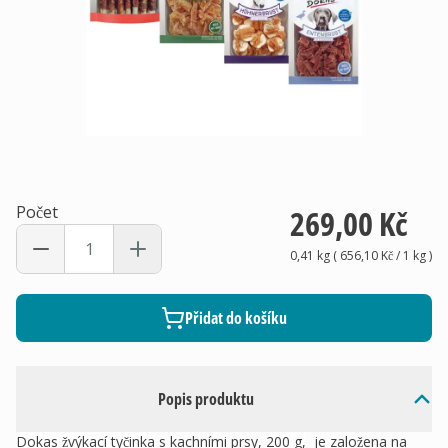
Počet
269,00 Kč
0,41 kg
(
656,10 Kč
/ 1
kg
)
Přidat do košíku
Popis produktu
Dokas žvýkací tyčinka
s kachními prsy,
200 g,
je založena na