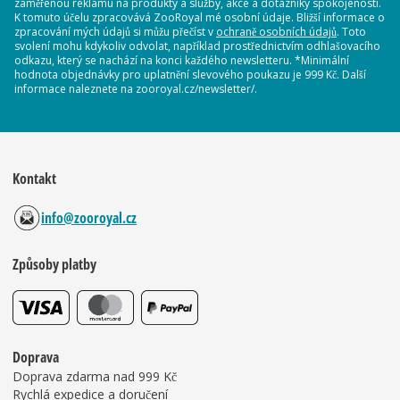
zaměřenou reklamu na produkty a služby, akce a dotazníky spokojenosti.
K tomuto účelu zpracovává ZooRoyal mé osobní údaje. Bližší informace o
zpracování mých údajů si můžu přečíst v
ochraně osobních údajů
. Toto
svolení mohu kdykoliv odvolat, například prostřednictvím odhlašovacího
odkazu, který se nachází na konci každého newsletteru. *Minimální
hodnota objednávky pro uplatnění slevového poukazu je 999 Kč. Další
informace naleznete na zooroyal.cz/newsletter/.
Kontakt
info@zooroyal.cz
Způsoby platby
Doprava
Doprava zdarma nad 999 Kč
Rychlá expedice a doručení