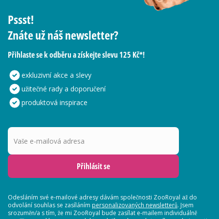
Pssst!
Znáte už náš newsletter?
Přihlaste se k odběru a získejte slevu 125 Kč*!
exkluzivní akce a slevy
užitečné rady a doporučení
produktová inspirace
Vaše e-mailová adresa
Přihlásit se
Odesláním své e-mailové adresy dávám společnosti ZooRoyal až do
odvolání souhlas se zasíláním
personalizovaných newsletterů
. Jsem
srozuměn/a s tím, že mi ZooRoyal bude zasílat e-mailem individuálně