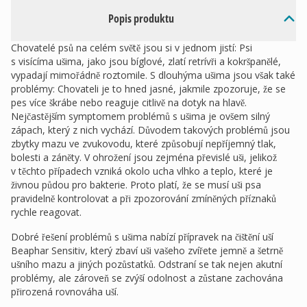
Popis produktu
Chovatelé psů na celém světě jsou si v jednom jistí: Psi
s visícíma ušima, jako jsou bíglové, zlatí retrívři a kokršpanělé,
vypadají mimořádně roztomile. S dlouhýma ušima jsou však také
problémy: Chovateli je to hned jasné, jakmile zpozoruje, že se
pes více škrábe nebo reaguje citlivě na dotyk na hlavě.
Nejčastějším symptomem problémů s ušima je ovšem silný
zápach, který z nich vychází. Důvodem takových problémů jsou
zbytky mazu ve zvukovodu, které způsobují nepříjemný tlak,
bolesti a záněty. V ohrožení jsou zejména převislé uši, jelikož
v těchto případech vzniká okolo ucha vlhko a teplo, které je
živnou půdou pro bakterie. Proto platí, že se musí uši psa
pravidelně kontrolovat a při zpozorování zmíněných příznaků
rychle reagovat.
Dobré řešení problémů s ušima nabízí přípravek na čištění uší
Beaphar Sensitiv, který zbaví uši vašeho zvířete jemně a šetrně
ušního mazu a jiných pozůstatků. Odstraní se tak nejen akutní
problémy, ale zároveň se zvýší odolnost a zůstane zachována
přirozená rovnováha uší.