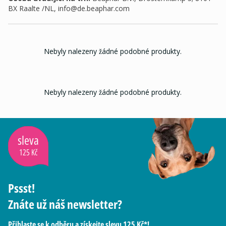
BX Raalte /NL,
info@de.beaphar.com
Nebyly nalezeny žádné podobné produkty.
Nebyly nalezeny žádné podobné produkty.
sleva
125 Kč
Pssst!
Znáte už náš newsletter?
Přihlaste se k odběru a získejte slevu 125 Kč*!