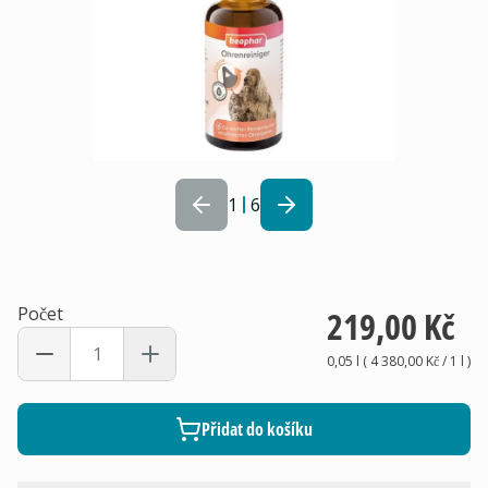
1
6
Počet
219,00 Kč
0,05 l
(
4 380,00 Kč
/ 1
l
)
Přidat do košíku