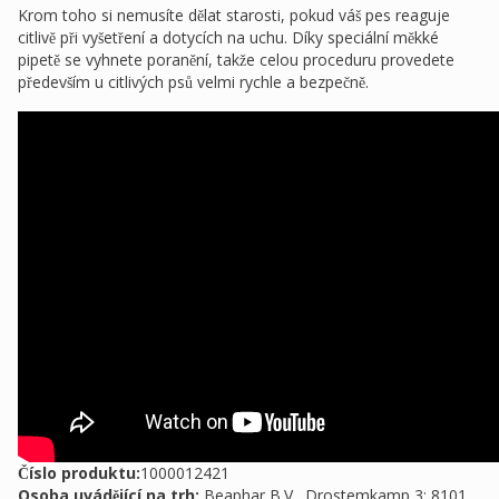
Krom toho si nemusíte dělat starosti, pokud váš pes reaguje
citlivě při vyšetření a dotycích na uchu. Díky speciální měkké
pipetě se vyhnete poranění, takže celou proceduru provedete
především u citlivých psů velmi rychle a bezpečně.
Číslo produktu:
1000012421
Osoba uvádějící na trh
:
Beaphar B.V., Drostemkamp 3; 8101