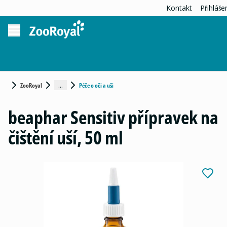
Kontakt
Přihláše
...
ZooRoyal
Péče o oči a uši
beaphar Sensitiv přípravek na
čištění uší, 50 ml