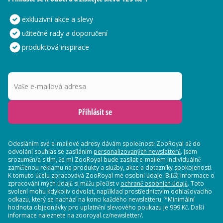
exkluzivní akce a slevy
užitečné rady a doporučení
produktová inspirace
Vaše e-mailová adresa
Přihlásit se
Odesláním své e-mailové adresy dávám společnosti ZooRoyal až do
odvolání souhlas se zasíláním
personalizovaných newsletterů
. Jsem
srozuměn/a s tím, že mi ZooRoyal bude zasílat e-mailem individuálně
zaměřenou reklamu na produkty a služby, akce a dotazníky spokojenosti.
K tomuto účelu zpracovává ZooRoyal mé osobní údaje. Bližší informace o
zpracování mých údajů si můžu přečíst v
ochraně osobních údajů
. Toto
svolení mohu kdykoliv odvolat, například prostřednictvím odhlašovacího
odkazu, který se nachází na konci každého newsletteru. *Minimální
hodnota objednávky pro uplatnění slevového poukazu je 999 Kč. Další
informace naleznete na zooroyal.cz/newsletter/.