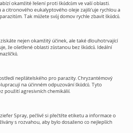
zí okamžité řešení proti škůdcům ve vaší oblasti.
 citronového eukalyptového oleje zajišťuje rychlou a
 parazitům. Tak můžete svůj domov rychle zbavit škůdců.
skáte nejen okamžitý účinek, ale také dlouhotrvající
je, že ošetřené oblasti zůstanou bez škůdců. Ideální
mazlíčků.
prostředí nepřátelského pro parazity. Chryzantémový
polupracují na účinném odpuzování škůdců. Tyto
z použití agresivních chemikálií.
fer Spray, pečlivě si přečtěte etiketu a informace o
žívány s rozvahou, aby bylo dosaženo co nejlepších