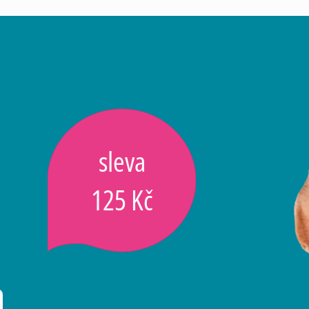
sleva
125 Kč