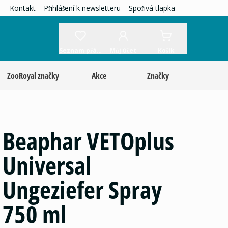
Kontakt
Přihlášení k newsletteru
Spořivá tlapka
Seznam přání
Můj účet
Košík
ZooRoyal značky
Akce
Značky
Beaphar VETOplus
Universal
Ungeziefer Spray
750 ml