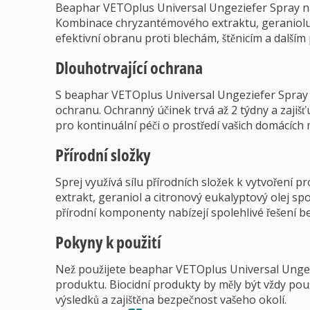
Beaphar VETOplus Universal Ungeziefer Spray nabí
Kombinace chryzantémového extraktu, geraniolu a
efektivní obranu proti blechám, štěnicím a dalším
Dlouhotrvající ochrana
S beaphar VETOplus Universal Ungeziefer Spray zí
ochranu. Ochranný účinek trvá až 2 týdny a zajišťu
pro kontinuální péči o prostředí vašich domácích 
Přírodní složky
Sprej využívá sílu přírodních složek k vytvoření 
extrakt, geraniol a citronový eukalyptový olej s
přírodní komponenty nabízejí spolehlivé řešení be
Pokyny k použití
Než použijete beaphar VETOplus Universal Ungezie
produktu. Biocidní produkty by měly být vždy pou
výsledků a zajištěna bezpečnost vašeho okolí.