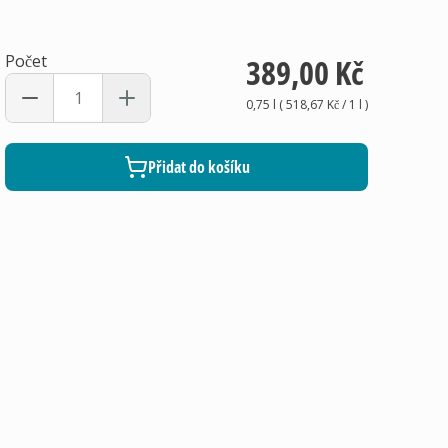
Počet
389,00 Kč
0,75 l
(
518,67 Kč
/ 1
l
)
Přidat do košíku