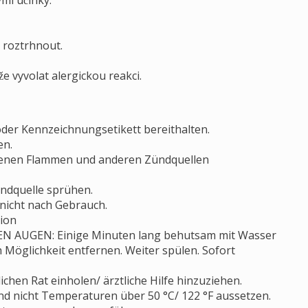
mi účinky.
 roztrhnout.
e vyvolat alergickou reakci.
 oder Kennzeichnungsetikett bereithalten.
en.
ffenen Flammen und anderen Zündquellen
ndquelle sprühen.
nicht nach Gebrauch.
tion
EN AUGEN: Einige Minuten lang behutsam mit Wasser
 Möglichkeit entfernen. Weiter spülen. Sofort
chen Rat einholen/ ärztliche Hilfe hinzuziehen.
d nicht Temperaturen über 50 °C/ 122 °F aussetzen.