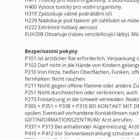
H411 Toxický pro vodní organismy, s dlouhodobý
H400 Vysoce toxický pro vodní organismy.
H319 Způsobuje vážné podráždění očí.
H229 Nádoba je pod tlakem: při zahřívání se může
H222 Extrémně hořlavý aerosol.
EUH208 Obsahuje (název senzibilizující látky). Můž
Bezpečnostní pokyny
P101 Ist ärztlicher Rat erforderlich, Verpackung
P102 Darf nicht in die Hände von Kindern gelang
P210 Von Hitze, heißen Oberflächen, Funken, o
fernhalten. Nicht rauchen.
P211 Nicht gegen offene Flamme oder andere Zü
P251 Nicht durchstechen oder verbrennen, auch 
P273 Freisetzung in die Umwelt vermeiden. Reak
P305 + P351 + P338 + P310 BEI KONTAKT MIT D
spülen. Eventuell vorhandene Kontaktlinsen nach
GIFTINFORMATIONSZENTRUM/ Arzt anrufen.
P337 + P313 Bei anhaltender Augenreizung: Ärztli
P410 + P412 Vor Sonnenbestrahlung schützen un