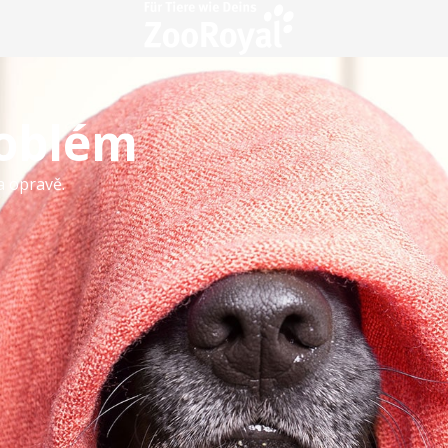
roblém
a opravě.