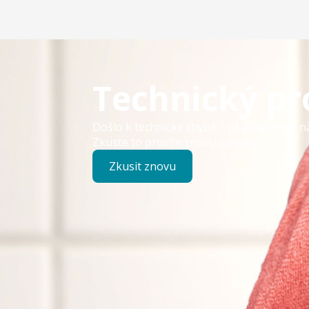
Technický p
Došlo k technické chybě – již pracujeme n
Zkuste to prosím znovu později.
Zkusit znovu