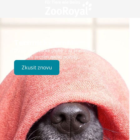
Technický problém
Došlo k technické chybě – již pracujeme na opravě.
Zkuste to prosím znovu později.
Zkusit znovu