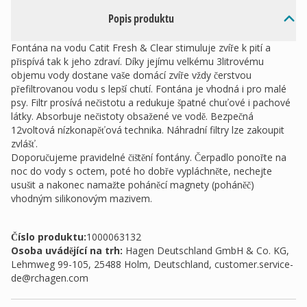
Popis produktu
Fontána na vodu Catit Fresh & Clear stimuluje zvíře k pití a
přispívá tak k jeho zdraví. Díky jejímu velkému 3litrovému
objemu vody dostane vaše domácí zvíře vždy čerstvou
přefiltrovanou vodu s lepší chutí. Fontána je vhodná i pro malé
psy. Filtr prosívá nečistotu a redukuje špatné chuťové i pachové
látky. Absorbuje nečistoty obsažené ve vodě. Bezpečná
12voltová nízkonapěťová technika. Náhradní filtry lze zakoupit
zvlášť.
Doporučujeme pravidelné čištění fontány. Čerpadlo ponořte na
noc do vody s octem, poté ho dobře vypláchněte, nechejte
usušit a nakonec namažte poháněcí magnety (poháněč)
vhodným silikonovým mazivem.
Číslo produktu:
1000063132
Osoba uvádějící na trh
:
Hagen Deutschland GmbH & Co. KG,
Lehmweg 99-105, 25488 Holm, Deutschland,
customer.service-
de@rchagen.com