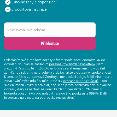
užitečné rady a doporučení
produktová inspirace
Vaše e-mailová adresa
Přihlásit se
Odesláním své e-mailové adresy dávám společnosti ZooRoyal až do
odvolání souhlas se zasíláním
personalizovaných newsletterů
. Jsem
srozuměn/a s tím, že mi ZooRoyal bude zasílat e-mailem individuálně
zaměřenou reklamu na produkty a služby, akce a dotazníky spokojenosti.
K tomuto účelu zpracovává ZooRoyal mé osobní údaje. Bližší informace o
zpracování mých údajů si můžu přečíst v
ochraně osobních údajů
. Toto
svolení mohu kdykoliv odvolat, například prostřednictvím odhlašovacího
odkazu, který se nachází na konci každého newsletteru. *Minimální
hodnota objednávky pro uplatnění slevového poukazu je 999 Kč. Další
informace naleznete na zooroyal.cz/newsletter/.