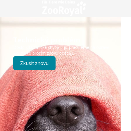
Technický problém
Došlo k technické chybě – již pracujeme na opravě.
Zkuste to prosím znovu později.
Zkusit znovu