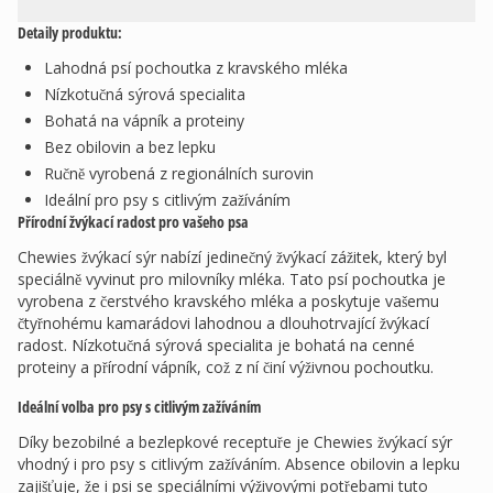
Detaily produktu:
Lahodná psí pochoutka z kravského mléka
Nízkotučná sýrová specialita
Bohatá na vápník a proteiny
Bez obilovin a bez lepku
Ručně vyrobená z regionálních surovin
Ideální pro psy s citlivým zažíváním
Přírodní žvýkací radost pro vašeho psa
Chewies žvýkací sýr nabízí jedinečný žvýkací zážitek, který byl
speciálně vyvinut pro milovníky mléka. Tato psí pochoutka je
vyrobena z čerstvého kravského mléka a poskytuje vašemu
čtyřnohému kamarádovi lahodnou a dlouhotrvající žvýkací
radost. Nízkotučná sýrová specialita je bohatá na cenné
proteiny a přírodní vápník, což z ní činí výživnou pochoutku.
Ideální volba pro psy s citlivým zažíváním
Díky bezobilné a bezlepkové receptuře je Chewies žvýkací sýr
vhodný i pro psy s citlivým zažíváním. Absence obilovin a lepku
zajišťuje, že i psi se speciálními výživovými potřebami tuto