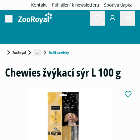
Kontakt
Přihlášení k newsletteru
Spořivá tlapka
...
ZooRoyal
Další pamlsky
Chewies žvýkací sýr L 100 g