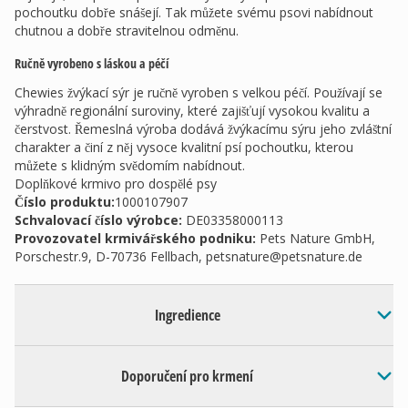
pochoutku dobře snášejí. Tak můžete svému psovi nabídnout
chutnou a dobře stravitelnou odměnu.
Ručně vyrobeno s láskou a péčí
Chewies žvýkací sýr je ručně vyroben s velkou péčí. Používají se
výhradně regionální suroviny, které zajišťují vysokou kvalitu a
čerstvost. Řemeslná výroba dodává žvýkacímu sýru jeho zvláštní
charakter a činí z něj vysoce kvalitní psí pochoutku, kterou
můžete s klidným svědomím nabídnout.
Doplňkové krmivo pro dospělé psy
Číslo produktu:
1000107907
Schvalovací číslo výrobce
:
DE03358000113
Provozovatel krmivářského podniku
:
Pets Nature GmbH,
Porschestr.9, D-70736 Fellbach,
petsnature@petsnature.de
Ingredience
Doporučení pro krmení