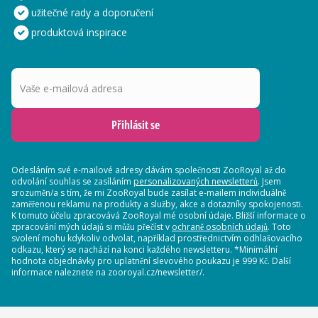
užitečné rady a doporučení
produktová inspirace
Vaše e-mailová adresa
Přihlásit se
Odesláním své e-mailové adresy dávám společnosti ZooRoyal až do
odvolání souhlas se zasíláním
personalizovaných newsletterů
. Jsem
srozuměn/a s tím, že mi ZooRoyal bude zasílat e-mailem individuálně
zaměřenou reklamu na produkty a služby, akce a dotazníky spokojenosti.
K tomuto účelu zpracovává ZooRoyal mé osobní údaje. Bližší informace o
zpracování mých údajů si můžu přečíst v
ochraně osobních údajů
. Toto
svolení mohu kdykoliv odvolat, například prostřednictvím odhlašovacího
odkazu, který se nachází na konci každého newsletteru. *Minimální
hodnota objednávky pro uplatnění slevového poukazu je 999 Kč. Další
informace naleznete na zooroyal.cz/newsletter/.