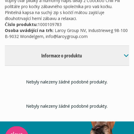
Vtipný tvar pilulky a humorný nápis dělají z Coockoo Chill Pill
polštáře pro kočky zábavného společníka pro vaši kočku.
Plnitelná kapsa na suchý zip s kočičí mátou zajišťuje
dlouhotrvající herní zábavu a relaxaci.
Číslo produktu:
1000109783
Osoba uvádějící na trh
:
Laroy Group NV, Industrieweg 98-100
B-9032 Wondelgem,
info@laroygroup.com
Informace o produktu
Nebyly nalezeny žádné podobné produkty.
Nebyly nalezeny žádné podobné produkty.