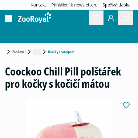
Kontakt
Přihlášení k newsletteru
Spořivá tlapka
...
ZooRoyal
Hračky s catnipem
Coockoo Chill Pill polštářek
pro kočky s kočičí mátou