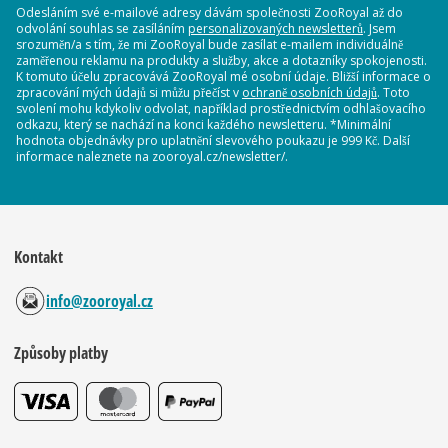
Odesláním své e-mailové adresy dávám společnosti ZooRoyal až do
odvolání souhlas se zasíláním
personalizovaných newsletterů
. Jsem
srozuměn/a s tím, že mi ZooRoyal bude zasílat e-mailem individuálně
zaměřenou reklamu na produkty a služby, akce a dotazníky spokojenosti.
K tomuto účelu zpracovává ZooRoyal mé osobní údaje. Bližší informace o
zpracování mých údajů si můžu přečíst v
ochraně osobních údajů
. Toto
svolení mohu kdykoliv odvolat, například prostřednictvím odhlašovacího
odkazu, který se nachází na konci každého newsletteru. *Minimální
hodnota objednávky pro uplatnění slevového poukazu je 999 Kč. Další
informace naleznete na zooroyal.cz/newsletter/.
Kontakt
info@zooroyal.cz
Způsoby platby