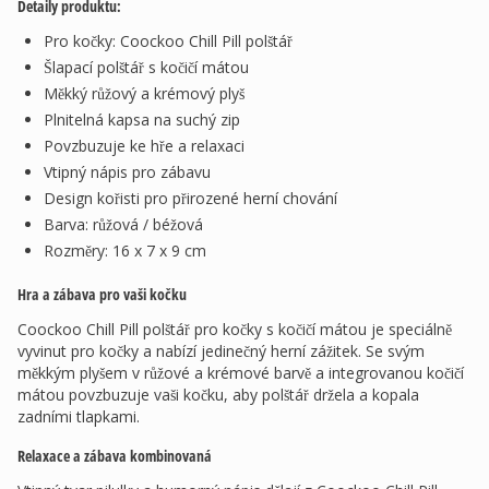
Detaily produktu:
Pro kočky: Coockoo Chill Pill polštář
Šlapací polštář s kočičí mátou
Měkký růžový a krémový plyš
Plnitelná kapsa na suchý zip
Povzbuzuje ke hře a relaxaci
Vtipný nápis pro zábavu
Design kořisti pro přirozené herní chování
Barva: růžová / béžová
Rozměry: 16 x 7 x 9 cm
Hra a zábava pro vaši kočku
Coockoo Chill Pill polštář pro kočky s kočičí mátou je speciálně
vyvinut pro kočky a nabízí jedinečný herní zážitek. Se svým
měkkým plyšem v růžové a krémové barvě a integrovanou kočičí
mátou povzbuzuje vaši kočku, aby polštář držela a kopala
zadními tlapkami.
Relaxace a zábava kombinovaná