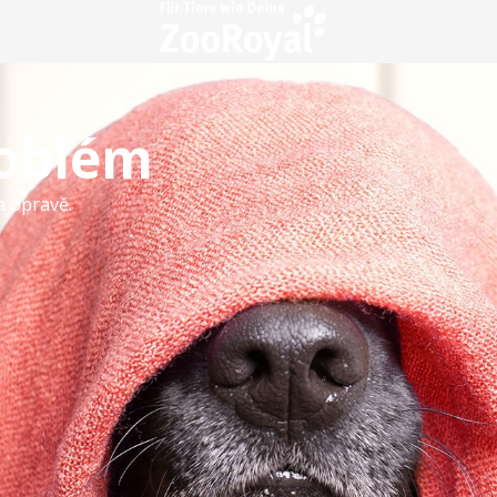
roblém
a opravě.