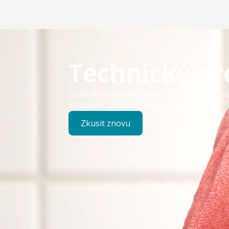
Technický p
Došlo k technické chybě – již pracujeme n
Zkuste to prosím znovu později.
Zkusit znovu