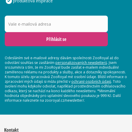
produktová inspirace
Vaše e-mailová adresa
Přihlásit se
Odesláním své e-mailové adresy dávám společnosti ZooRoyal až do
odvolání souhlas se zasíláním
personalizovaných newsletterů
. Jsem
srozuměn/a s tím, že mi ZooRoyal bude zasílat e-mailem individuálně
zaměřenou reklamu na produkty a služby, akce a dotazníky spokojenosti.
K tomuto účelu zpracovává ZooRoyal mé osobní údaje. Bližší informace o
zpracování mých údajů si můžu přečíst v
ochraně osobních údajů
. Toto
svolení mohu kdykoliv odvolat, například prostřednictvím odhlašovacího
odkazu, který se nachází na konci každého newsletteru. *Minimální
hodnota objednávky pro uplatnění slevového poukazu je 999 Kč. Další
informace naleznete na zooroyal.cz/newsletter/.
Kontakt