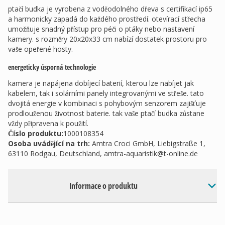
ptačí budka je vyrobena z voděodolného dřeva s certifikací ip65
a harmonicky zapadá do každého prostředí. otevírací střecha
umožňuje snadný přístup pro péči o ptáky nebo nastavení
kamery. s rozměry 20x20x33 cm nabízí dostatek prostoru pro
vaše opeřené hosty.
energeticky úsporná technologie
kamera je napájena dobíjecí baterií, kterou lze nabíjet jak
kabelem, tak i solárními panely integrovanými ve střeše. tato
dvojitá energie v kombinaci s pohybovým senzorem zajišťuje
prodlouženou životnost baterie. tak vaše ptačí budka zůstane
vždy připravena k použití.
Číslo produktu:
1000108354
Osoba uvádějící na trh
:
Amtra Croci GmbH, Liebigstraße 1,
63110 Rodgau, Deutschland,
amtra-aquaristik@t-online.de
Informace o produktu