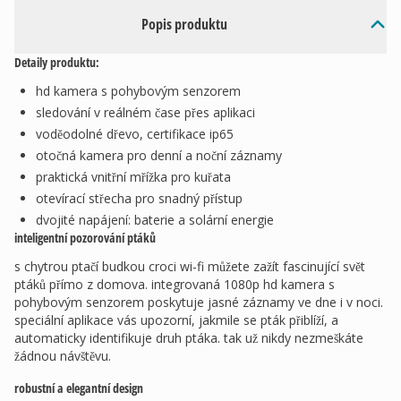
Popis produktu
Detaily produktu:
hd kamera s pohybovým senzorem
sledování v reálném čase přes aplikaci
voděodolné dřevo, certifikace ip65
otočná kamera pro denní a noční záznamy
praktická vnitřní mřížka pro kuřata
otevírací střecha pro snadný přístup
dvojité napájení: baterie a solární energie
inteligentní pozorování ptáků
s chytrou ptačí budkou croci wi-fi můžete zažít fascinující svět
ptáků přímo z domova. integrovaná 1080p hd kamera s
pohybovým senzorem poskytuje jasné záznamy ve dne i v noci.
speciální aplikace vás upozorní, jakmile se pták přiblíží, a
automaticky identifikuje druh ptáka. tak už nikdy nezmeškáte
žádnou návštěvu.
robustní a elegantní design