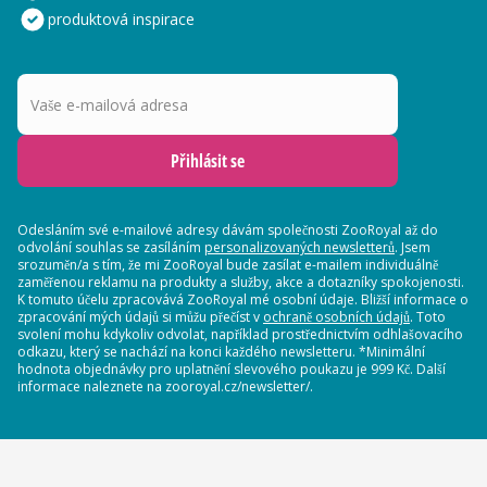
produktová inspirace
Vaše e-mailová adresa
Přihlásit se
Odesláním své e-mailové adresy dávám společnosti ZooRoyal až do
odvolání souhlas se zasíláním
personalizovaných newsletterů
. Jsem
srozuměn/a s tím, že mi ZooRoyal bude zasílat e-mailem individuálně
zaměřenou reklamu na produkty a služby, akce a dotazníky spokojenosti.
K tomuto účelu zpracovává ZooRoyal mé osobní údaje. Bližší informace o
zpracování mých údajů si můžu přečíst v
ochraně osobních údajů
. Toto
svolení mohu kdykoliv odvolat, například prostřednictvím odhlašovacího
odkazu, který se nachází na konci každého newsletteru. *Minimální
hodnota objednávky pro uplatnění slevového poukazu je 999 Kč. Další
informace naleznete na zooroyal.cz/newsletter/.