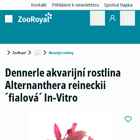
Kontakt
Přihlášení k newsletteru
Spořivá tlapka
...
ZooRoyal
Akvarijní rostliny
Dennerle akvarijní rostlina
Alternanthera reineckii
´fialová´ In-Vitro