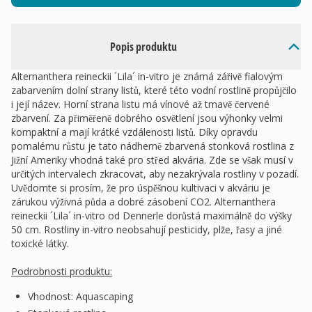
Popis produktu
Alternanthera reineckii ´Lila´ in-vitro je známá zářivě fialovým
zabarvením dolní strany listů, které této vodní rostlině propůjčilo
i její název. Horní strana listu má vínové až tmavě červené
zbarvení. Za přiměřeně dobrého osvětlení jsou výhonky velmi
kompaktní a mají krátké vzdálenosti listů. Díky opravdu
pomalému růstu je tato nádherně zbarvená stonková rostlina z
Jižní Ameriky vhodná také pro střed akvária. Zde se však musí v
určitých intervalech zkracovat, aby nezakrývala rostliny v pozadí.
Uvědomte si prosím, že pro úspěšnou kultivaci v akváriu je
zárukou výživná půda a dobré zásobení CO2. Alternanthera
reineckii ´Lila´ in-vitro od Dennerle dorůstá maximálně do výšky
50 cm. Rostliny in-vitro neobsahují pesticidy, plže, řasy a jiné
toxické látky.
Podrobnosti produktu:
Vhodnost: Aquascaping